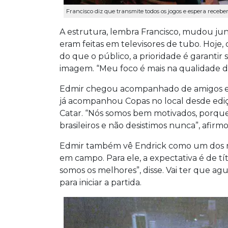
Francisco diz que transmite todos os jogos e espera receber
A estrutura, lembra Francisco, mudou jun
eram feitas em televisores de tubo. Hoje, o
do que o público, a prioridade é garanti
imagem. “Meu foco é mais na qualidade d
Edmir chegou acompanhado de amigos e apo
já acompanhou Copas no local desde ediçõ
Catar. “Nós somos bem motivados, porque 
brasileiros e não desistimos nunca”, afirm
Edmir também vê Endrick como um dos 
em campo. Para ele, a expectativa é de t
somos os melhores”, disse. Vai ter que ag
para iniciar a partida.