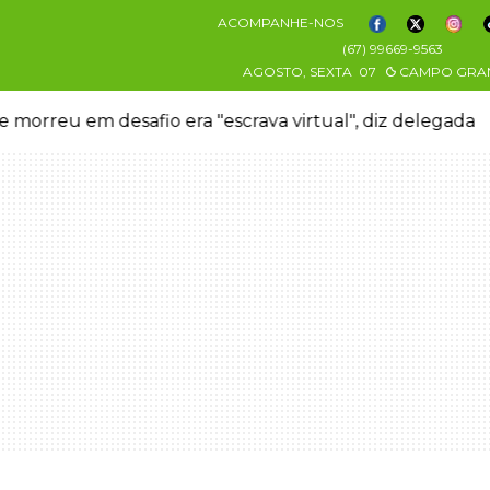
ACOMPANHE-NOS
(67) 99669-9563
AGOSTO, SEXTA
07
CAMPO GRA
 morreu em desafio era "escrava virtual", diz delegada