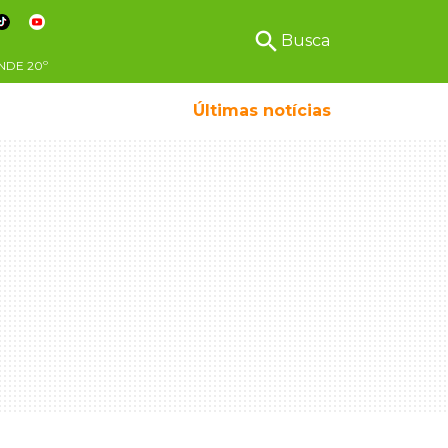
search
Busca
NDE
20º
Últimas notícias