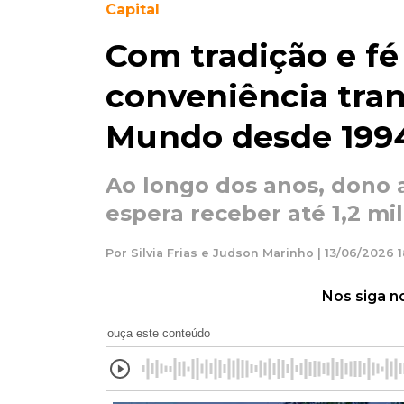
Capital
Com tradição e fé 
conveniência tra
Mundo desde 199
Ao longo dos anos, dono 
espera receber até 1,2 mi
Por Silvia Frias e Judson Marinho | 13/06/2026 1
Nos siga n
ouça este conteúdo