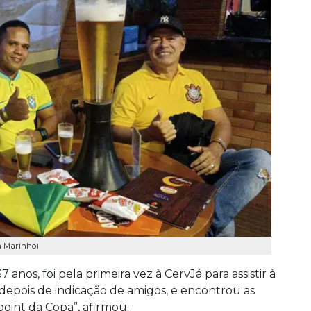
n Marinho)
anos, foi pela primeira vez à CervJá para assistir à
 depois de indicação de amigos, e encontrou as
point da Copa”, afirmou.