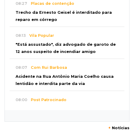
08:27
Placas de contenção
Trecho da Ernesto Geisel é interditado para
reparo em córrego
08:13
Vila Popular
"Está assustado", diz advogado de garoto de
12 anos suspeito de incendiar amigo
08:07
Com Rui Barbosa
Acidente na Rua Antônio Maria Coelho causa
lentidão e interdita parte da via
08:00
Post Patrocinado
Studio Jozi Costa ajuda homens a eliminar
verrugas e pintas
+
Notícias
07:52
A um clique