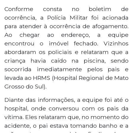
Criança de 3 anos foi internada em
estado grave após se afogar em uma
Conforme consta no boletim de
piscina em Campo Grande na noite de
ocorrência, a Polícia Militar foi acionada
terça-feira (2). O menino está em coma
para atender à ocorrência de afogamento.
induzido com risco de morte nas
Ao chegar ao endereço, a equipe
próximas 48 horas. Os pais relataram que
encontrou o imóvel fechado. Vizinhos
a criança caiu na piscina enquanto o pai
tomava banho e a mãe preparava o
abordaram os policiais e relataram que a
jantar. Médicos estimam que o menino
criança havia caído na piscina, sendo
ficou submerso por dez minutos. Não
socorrida imediatamente pelos pais e
foram constatados sinais de maus-tratos.
levada ao HRMS (Hospital Regional de Mato
Grosso do Sul).
Diante das informações, a equipe foi até o
hospital, onde conversou com os pais da
vítima. Eles relataram que, no momento do
acidente, o pai estava tomando banho e a