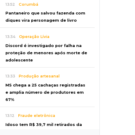
13:52
Corumbá
Pantaneiro que salvou fazenda com
diques vira personagem de livro
13:34
Operação Lívia
Discord é investigado por falha na
proteção de menores após morte de
adolescente
13:33
Produção artesanal
MS chega a 25 cachaças registradas
e amplia número de produtores em
67%
13:12
Fraude eletrônica
Idoso tem R$ 39,7 mil retirados da
conta em três transferências