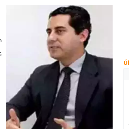
a
S
Ú