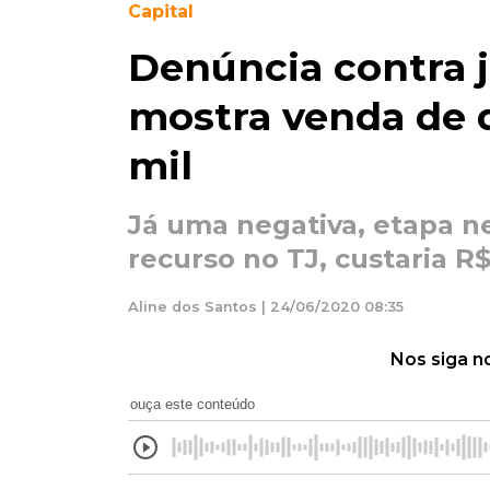
Capital
Denúncia contra j
mostra venda de d
mil
Já uma negativa, etapa n
recurso no TJ, custaria R$
Aline dos Santos | 24/06/2020 08:35
Nos siga n
ouça este conteúdo