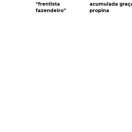
“frentista
acumulada graça
fazendeiro”
propina