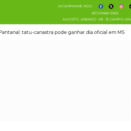
ACOMPANHE-NOS
(67) 99669-9563
AGOSTO, SÁBADO
08
CAMPO GR
antanal: tatu-canastra pode ganhar dia oficial em MS