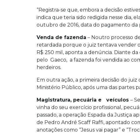
“Registra-se que, embora a decisão estiv
indica que teria sido redigida nesse dia, e
outubro de 2016, data do pagamento da pr
Venda de fazenda
– Noutro processo de
retardada porque o juiz tentava vender o
R$ 250 mil, aponta a denúncia. Diante da
pelo Gaeco, a fazenda foi vendida ao com
herdeiros.
Em outra ação, a primeira decisão do jui
Ministério Público, após uma das partes p
Magistratura, pecuária e veículos
– S
vinha do seu exercício profissional, pecu
passado, a operação Espada da Justiça a
de Pedro André Scaff Raffi, apontado co
anotações como “Jesus vai pagar” e “Troca