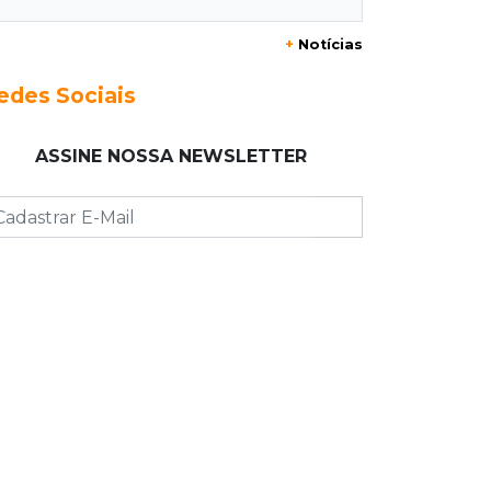
misteriosas
+
Notícias
13:00
Artigos
edes Sociais
O crescimento descontrolado das
big techs
ASSINE NOSSA NEWSLETTER
12:55
Ventania
Árvore cai, bloqueia avenida e deixa
comércio sem energia em Campo
Grande
12:34
"Foi mal"
Mulher em situação de rua coloca
fogo em terreno e causa incêndio no
Santo Amaro
12:10
Direito