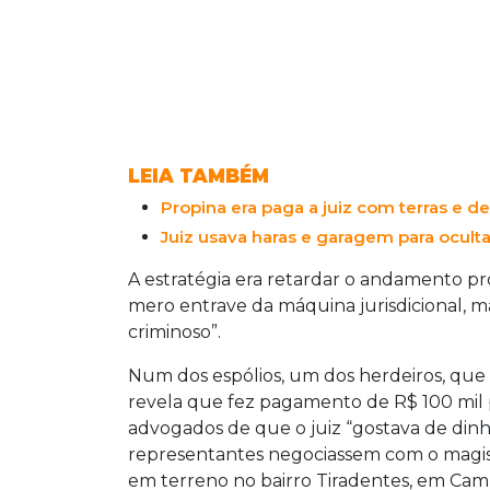
LEIA TAMBÉM
Propina era paga a juiz com terras e d
Juiz usava haras e garagem para ocult
A estratégia era retardar o andamento pr
mero entrave da máquina jurisdicional, m
criminoso”.
Num dos espólios, um dos herdeiros, que
revela que fez pagamento de R$ 100 mil p
advogados de que o juiz “gostava de dinh
representantes negociassem com o magist
em terreno no bairro Tiradentes, em Cam