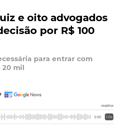
uiz e oito advogados
ecisão por R$ 100
ecessária para entrar com
 20 mil
o
readme
1.0x
0:00