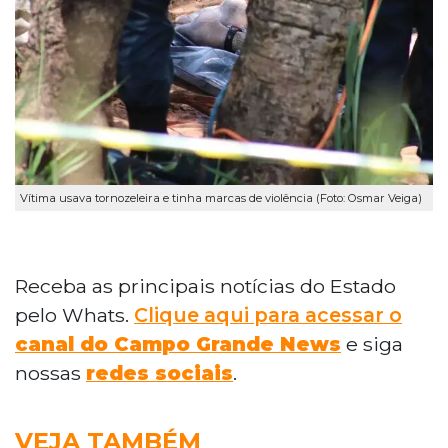
Vítima usava tornozeleira e tinha marcas de violência (Foto: Osmar Veiga)
Receba as principais notícias do Estado
pelo Whats.
Clique aqui para acessar o
canal do Campo Grande News
e siga
nossas
redes sociais
.
VEJA TAMBÉM