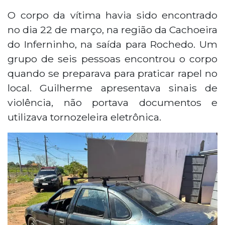
Dois homens foram presos em Campo Grande
suspeitos de matar Guilherme Carlos Canozi,
O corpo da vítima havia sido encontrado
cujo corpo foi encontrado em março na
no dia 22 de março, na região da Cachoeira
cachoeira do Inferninho. Thiago Souza Xavier e
do Inferninho, na saída para Rochedo. Um
Fabrizio Duarte Chaves foram identificados
grupo de seis pessoas encontrou o corpo
após investigação da DHPP, que usou dados
quando se preparava para praticar rapel no
da tornozeleira eletrônica da vítima para
reconstituir o crime. Guilherme foi assassinado
local. Guilherme apresentava sinais de
a facadas e respondia por tráfico de drogas.
violência, não portava documentos e
utilizava tornozeleira eletrônica.