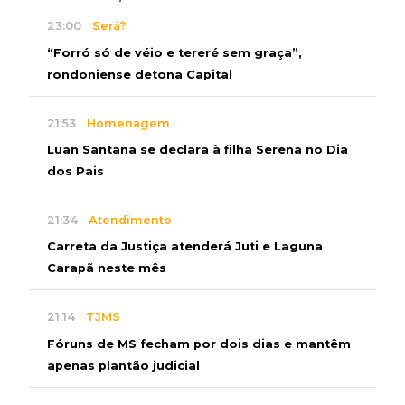
23:00
Será?
“Forró só de véio e tereré sem graça”,
rondoniense detona Capital
21:53
Homenagem
Luan Santana se declara à filha Serena no Dia
dos Pais
21:34
Atendimento
Carreta da Justiça atenderá Juti e Laguna
Carapã neste mês
21:14
TJMS
Fóruns de MS fecham por dois dias e mantêm
apenas plantão judicial