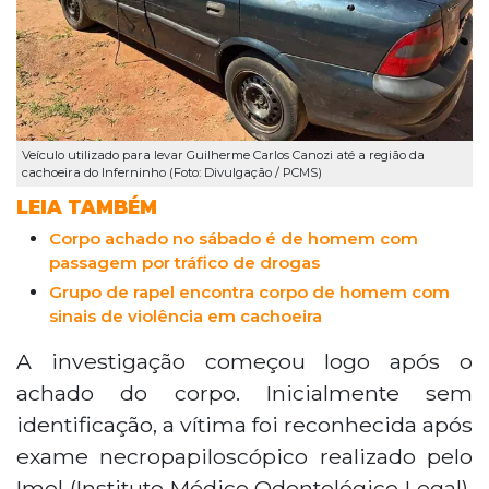
Veículo utilizado para levar Guilherme Carlos Canozi até a região da
cachoeira do Inferninho (Foto: Divulgação / PCMS)
LEIA TAMBÉM
Corpo achado no sábado é de homem com
passagem por tráfico de drogas
Grupo de rapel encontra corpo de homem com
sinais de violência em cachoeira
A investigação começou logo após o
achado do corpo. Inicialmente sem
identificação, a vítima foi reconhecida após
exame necropapiloscópico realizado pelo
Imol (Instituto Médico Odontológico Legal).