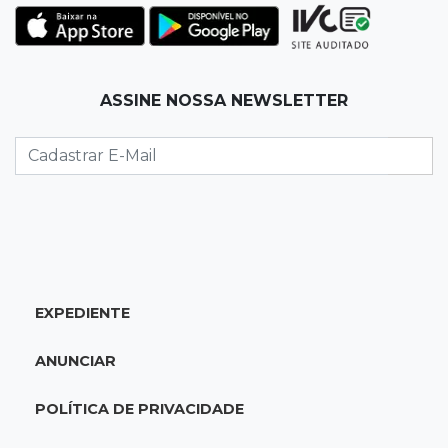
Corinthians vence Bragantino por 2 a 0 e sobe
para 7º no Brasileirão
19:12
Na Vila Belmiro
ASSINE NOSSA NEWSLETTER
Athletico vence Santos por 2 a 0 e mantém 3º
lugar no Brasileirão
18:51
Oportunidades
UEMS está com seleções para professores
com salários de até R$ 10,2 mil
EXPEDIENTE
18:33
Em 2022
Homem que ajudou a sequestrar bebê matou
ANUNCIAR
adolescente atropelada no Amazonas
POLÍTICA DE PRIVACIDADE
18:15
Nubank Parque