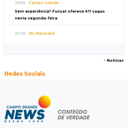
20:52
Campo Grande
Sem experiência? Funsat oferece 611 vagas
nesta segunda-feira
20:30
No Maracanã
Flamengo vence Vitória por 2 a 0 e encurta
distância para o líder
+
Notícias
20:13
Empregos
Redes Sociais
Seleções em MS têm salários de até R$ 8,2 mil;
veja oportunidades
19:50
Jardim Itatiaia
Vigia é amarrado durante roubo de carro e
dois caminhões em pátio
19:35
Bragança Paulista