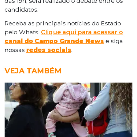
das 19h, será realizado o debate entre os
candidatos.
Receba as principais notícias do Estado
pelo Whats.
Clique aqui para acessar o
canal do
Campo Grande News
e siga
nossas
redes sociais
.
VEJA TAMBÉM