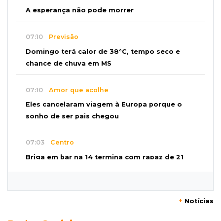
A esperança não pode morrer
07:10
Previsão
Domingo terá calor de 38°C, tempo seco e
chance de chuva em MS
07:10
Amor que acolhe
Eles cancelaram viagem à Europa porque o
sonho de ser pais chegou
07:03
Centro
Briga em bar na 14 termina com rapaz de 21
anos morto a facada
07:01
Editorial
+
Notícias
Planos de Riedel e Fábio multiplicam