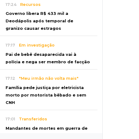
17:24
Recursos
Governo libera R$ 433 mil a
Deodápolis após temporal de
granizo causar estragos
17:17
Em investigação
Pai de bebê desaparecida vai à
polícia e nega ser membro de facção
17:12
"Meu irmão não volta mais"
Família pede justiça por eletricista
morto por motorista bêbado e sem
CNH
17:01
Transferidos
Mandantes de mortes em guerra de
facções vão para presídio federal