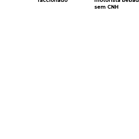
faccionado
motorista bêbad
sem CNH