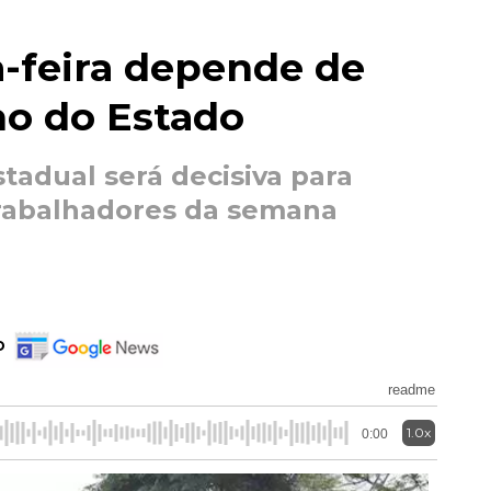
a-feira depende de
no do Estado
tadual será decisiva para
rabalhadores da semana
o
readme
1.0x
0:00