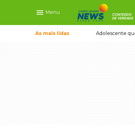
menu
Menu
pode ganhar dia oficial em MS
As mais
lidas
Adolescente que