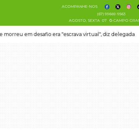
ACOMPANHE-NOS
(67) 99669-9563
AGOSTO, SEXTA
07
CAMPO GRA
 morreu em desafio era "escrava virtual", diz delegada