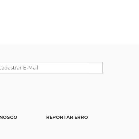
15:45
Vídeo
Jovem é baleado por atiradores na
loja do pai e morre a caminho do
hospital
15:35
Crime no Coophavila II
Acusado de matar ex da esposa a
facadas alega legítima defesa e é
absolvido
15:28
Curso de Linguagens
UEMS abre inscrições para
voluntários ensinarem português a
ONOSCO
REPORTAR ERRO
estrangeiros
15:15
Pegue o guarda-chuva