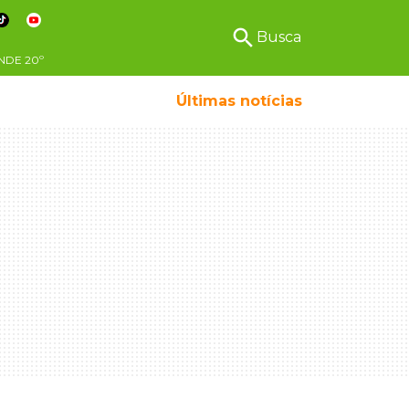
search
Busca
NDE
20º
Últimas notícias