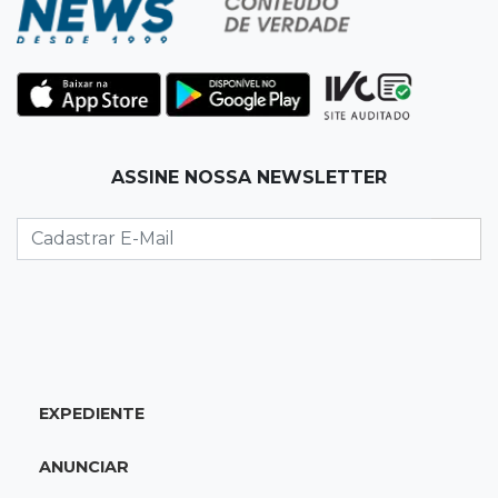
11:48
Nova Alvorada do Sul
Vereadora é acusada de insinuar em vídeo
que prefeito agride mulheres
11:31
Paradeiro incerto
ASSINE NOSSA NEWSLETTER
Mãe narra emboscada e diz ter sido amarrada
antes de bebê desaparecer
11:28
Audiência de custódia
Juiz manda soltar motorista bêbado envolvido
em acidente que matou eletricista
11:19
Successione
EXPEDIENTE
Preso há quase 1 semana, ex-deputado Neno
Razuk tenta liberdade no STJ
ANUNCIAR