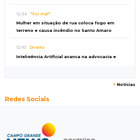
12:34
"Foi mal"
Mulher em situação de rua coloca fogo em
terreno e causa incêndio no Santo Amaro
12:10
Direito
Inteligência Artificial avança na advocacia e
encurta tarefas administrativas
12:08
Decisão judicial
+
Notícias
Justiça manda tirar canil e proíbe treino do
Redes Sociais
Choque ao lado de condomínio
11:56
Esquecidos
Primeiro corpo do “cemitério de Nando”
nunca teve nome