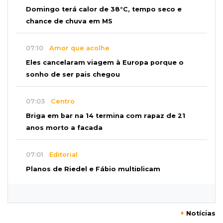
Domingo terá calor de 38°C, tempo seco e
chance de chuva em MS
07:10
Amor que acolhe
Eles cancelaram viagem à Europa porque o
sonho de ser pais chegou
07:03
Centro
Briga em bar na 14 termina com rapaz de 21
anos morto a facada
07:01
Editorial
Planos de Riedel e Fábio multiplicam
promessas, mas deixam a conta para depois
07:00
Agendão
+
Notícias
Domingo é dia de Festival do Sobá e feiras em