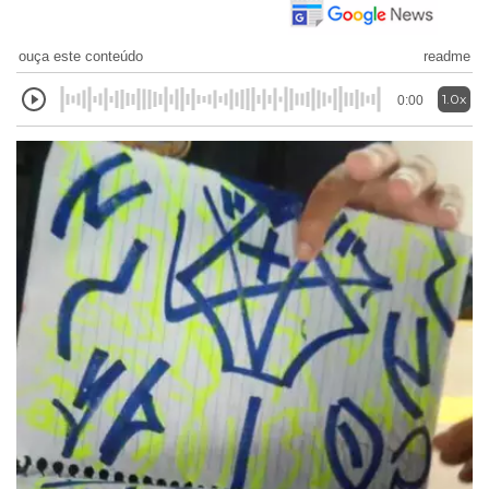
ouça este conteúdo
readme
1.0x
0:00