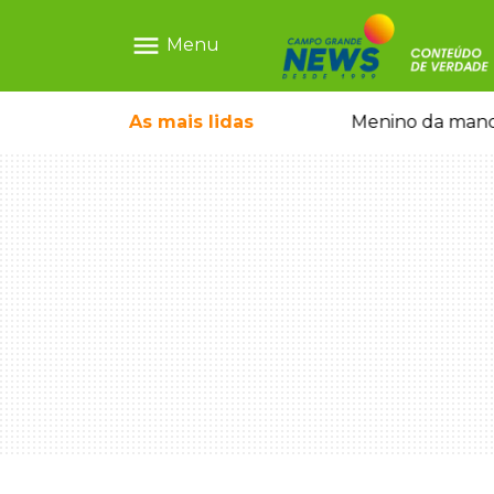
menu
Menu
ntre crianças brasileiras
As mais
lidas
Menino da mandi