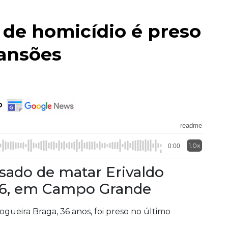
 de homicídio é preso
ansões
o
readme
1.0x
0:00
sado de matar Erivaldo
006, em Campo Grande
gueira Braga, 36 anos, foi preso no último