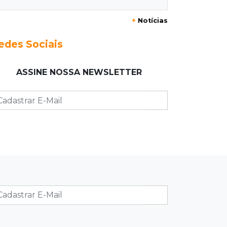
bares da Capital
+
Notícias
11:18
Naviraí
edes Sociais
Rapaz é executado a tiros após
apostar R$ 31 mil em jogo de sinuca
ASSINE NOSSA NEWSLETTER
11:16
Viu a Juju?
Procurada: Juju fugiu no bairro
Tiradentes no domingo de manhã
11:01
Operação Lívia
Adolescente que morreu em desafio
era "escrava virtual", diz delegada
10:56
Destruição
Incêndio destrói parte de uma das
feiras mais movimentadas da