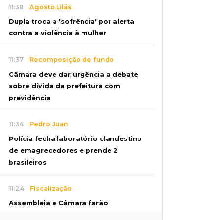
11:38
Agosto Lilás
Dupla troca a 'sofrência' por alerta
contra a violência à mulher
11:37
Recomposição de fundo
Câmara deve dar urgência a debate
sobre dívida da prefeitura com
previdência
11:34
Pedro Juan
Polícia fecha laboratório clandestino
de emagrecedores e prende 2
brasileiros
11:24
Fiscalização
Assembleia e Câmara farão
audiência sobre limite de som em