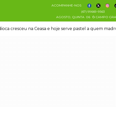
ACOMPANHE-NOS
(67) 99669-9563
AGOSTO, QUINTA
06
CAMPO GR
oca cresceu na Ceasa e hoje serve pastel a quem mad