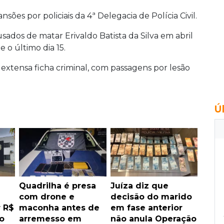
nsões por policiais da 4ª Delegacia de Polícia Civil.
sados de matar Erivaldo Batista da Silva em abril
e o último dia 15.
 extensa ficha criminal, com passagens por lesão
Ú
Quadrilha é presa
Juíza diz que
com drone e
decisão do marido
r R$
maconha antes de
em fase anterior
o
arremesso em
não anula Operação