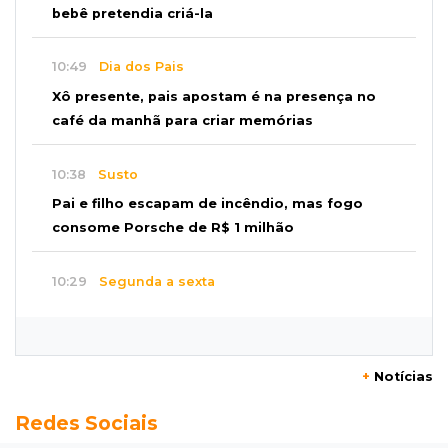
bebê pretendia criá-la
10:49
Dia dos Pais
Xô presente, pais apostam é na presença no
café da manhã para criar memórias
10:38
Susto
Pai e filho escapam de incêndio, mas fogo
consome Porsche de R$ 1 milhão
10:29
Segunda a sexta
Pets do Jardim Carioca poderão ser atendidos
gratuitamente nesta semana
+
Notícias
10:18
Caso Ayla
Redes Sociais
Rastreamento de celulares levou polícia até
sequestradores de recém-nascida