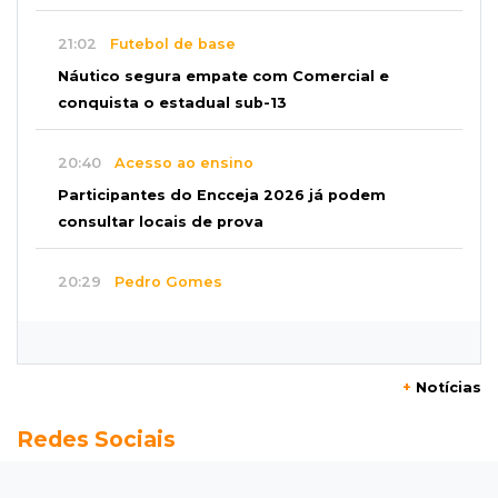
21:02
Futebol de base
Náutico segura empate com Comercial e
conquista o estadual sub-13
20:40
Acesso ao ensino
Participantes do Encceja 2026 já podem
consultar locais de prova
20:29
Pedro Gomes
Jovem morre baleado e suspeita envolve
disputa entre facções rivais
+
Notícias
20:01
Futebol feminino
Redes Sociais
Pantanal treina em Goiânia antes de jogo que
vale acesso inédito à Série A2