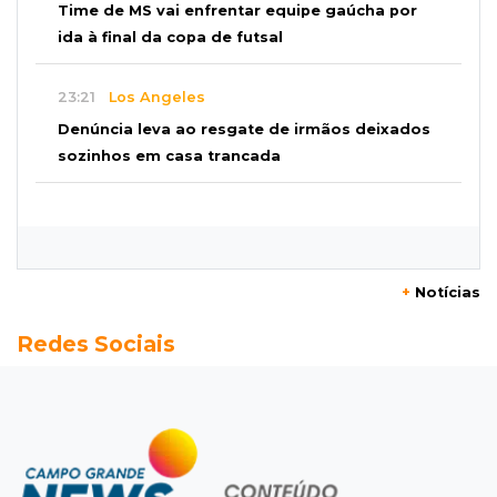
Time de MS vai enfrentar equipe gaúcha por
ida à final da copa de futsal
23:21
Los Angeles
Denúncia leva ao resgate de irmãos deixados
sozinhos em casa trancada
23:17
Clima
Defesa Civil recomenda atenção em MS com
formação de ciclone bomba
+
Notícias
23:00
Ideb
Redes Sociais
Entre escolas com nota divulgada, 3 estaduais
lideram o Ensino Médio na Capital
22:57
Chapadão do Sul
Homem é baleado após apontar revólver para