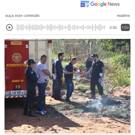
ouça este conteúdo
readme
1.0x
0:00