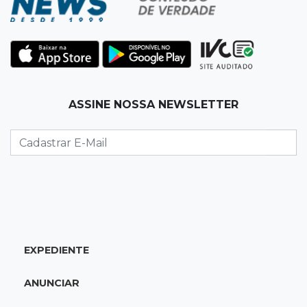
policiais militares
22:42
Resumão
Palmeiras e Vasco confirmam vagas nas
quartas da Copa do Brasil
ASSINE NOSSA NEWSLETTER
22:26
Eleições 2026
Eleitorado aprova teste da urna, mas diz que
colinha será "fundamental"
22:05
Sidrolândia
Briga termina com homem de 35 anos
assassinado a facadas
EXPEDIENTE
21:40
Ideb
ANUNCIAR
Escolas municipais lideram notas do Ensino
Fundamental em Campo Grande