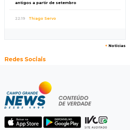
antigos a partir de setembro
22:19
Thiago Servo
Sertanejo desiste de ação de R$ 12 milhões
por pagar pensão sem ser pai
+
Notícias
21:50
Balcão de empregos
Redes Sociais
Semana vai começar com 909 novas
oportunidades de trabalho em 114 funções
21:31
Flagrante
Motorista atinge carro parado, perde
retrovisor e foge no Jardim Antártica
21:12
Entrevista
“Sinto que ela está por perto”, diz mãe de
bebê desaparecida