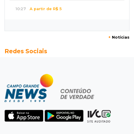
10:27
A partir de R$ 5
Feira de louças abre com fila e peças que
fazem sucesso no TikTok
+
Notícias
10:25
Locação de caminhões
Redes Sociais
Operação mira contratos de Três Lagoas e
empresas por corrupção
10:18
Furto
Túmulos são quebrados e objetos
desaparecem do Cemitério Santo Antônio
10:06
Transportes
Nova lei prevê multa de até R$ 1 milhão para
quem pagar frete abaixo do mínimo