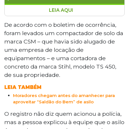
LEIA AQUI
Equipamentos usados em obras foram
furtados do Asilo São João Bosco, no
De acordo com o boletim de ocorrência,
Bairro Tiradentes, em Campo Grande, na
foram levados um compactador de solo da
última sexta-feira (12). Os criminosos
marca CSM – que havia sido alugado de
levaram um compactador de solo e uma
uma empresa de locação de
cortadora de concreto, avaliados em
equipamentos – e uma cortadora de
valores não divulgados. A suspeita é que
entraram pelo portão principal, que
concreto da marca Stihl, modelo TS 450,
estava destrancado. As câmeras do local
de sua propriedade.
não gravam imagens, o que dificultou a
investigação. O caso foi registrado na
LEIA TAMBÉM
Depac Cepol.
Moradores chegam antes do amanhecer para
aproveitar “Saldão do Bem” de asilo
O registro não diz quem acionou a polícia,
mas a pessoa explicou à equipe que o asilo