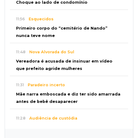
Choque ao lado de condomínio
11:56
Esquecidos
Primeiro corpo do “cemitério de Nando”
nunca teve nome
11:48
Nova Alvorada do Sul
Vereadora é acusada de insinuar em vídeo
que prefeito agride mulheres
11:31
Paradeiro incerto
Mãe narra emboscada e diz ter sido amarrada
antes de bebê desaparecer
11:28
Audiência de custódia
Juiz manda soltar motorista bêbado envolvido
em acidente que matou eletricista