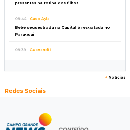
presentes na rotina dos filhos
09:44
Caso Ayla
Bebê sequestrada na Capital é resgatada no
Paraguai
09:39
Guanandi II
Motorista foge após bater em caçamba e
deixar mulher ferida
+
Notícias
09:29
Entortou
Redes Sociais
Carro bate em poste e deixa casas e
comércios sem energia na Tamandaré
09:17
Parceria firmada
Federação de futebol assume manutenção de
dois estádios de Campo Grande