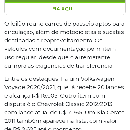
LEIA AQUI
O Tribunal de Justiça de Mato Grosso do Sul
realiza leilão on-line de veículos apreendidos
O leilão reúne carros de passeio aptos para
em ações penais, com lances a partir de R$
circulação, além de motocicletas e sucatas
4.545. O certame, iniciado em 24 de abril,
destinadas a reaproveitamento. Os
encerra-se em 6 de maio, com bens em Campo
veículos com documentação permitem
Grande e Amambai. Entre os destaques estão
uso regular, desde que o arrematante
um VW Voyage 2020/2021 com lances de R$
16.005 e sucatas a partir de R$ 30. A vistoria
cumpra as exigências de transferência.
ocorre nos dias 4 e 5 de maio, apenas visual,
Entre os destaques, há um Volkswagen
sem testes mecânicos.
Voyage 2020/2021, que já recebe 20 lances
e alcança R$ 16.005. Outro item com
disputa é o Chevrolet Classic 2012/2013,
com lance atual de R$ 7.265. Um Kia Cerato
2011 também aparece na lista, com valor
de R$ 9.695 até o momento.