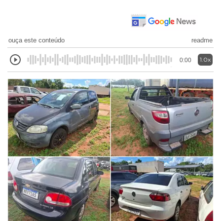
ouça este conteúdo
readme
1.0x
0:00