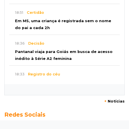
18:51
Certidão
Em MS, uma criança é registrada sem o nome
do pai a cada 2h
18:36
Decisão
Pantanal viaja para Goiás em busca de acesso
inédito à Série A2 feminina
18:33
Registro do céu
Após chuva, despedida do "sextou" é com pôr
do sol que parece fogo
+
Notícias
18:13
Nacional
Redes Sociais
Alerta em celulares mobiliza buscas por bebê
17:58
Redução