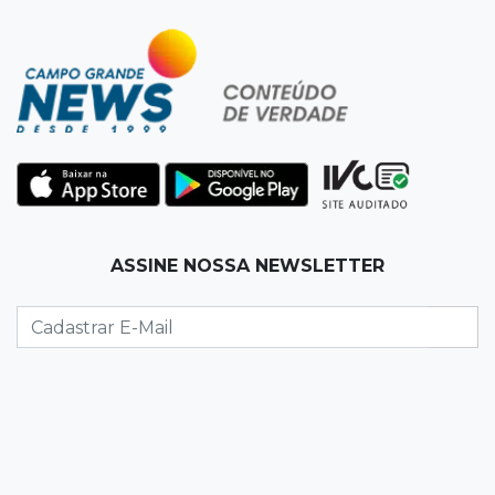
Pantanal reduz desmatamento em 65% e
Cerrado tem queda de 11,5%
17:45
Em Corumbá
Ex-vereador preso começa briga durante
banho de sol e leva socos de detento
17:31
Dourados
ASSINE NOSSA NEWSLETTER
Vídeo mostra jovem sendo executado com
tiro na cabeça em loja do pai
17:24
Recursos
Governo libera R$ 433 mil a Deodápolis após
temporal de granizo causar estragos
17:17
Em investigação