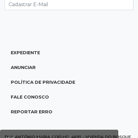
Brasileirão Feminino
20:34
Sorte
Veja as dezenas de hoje na Dupla Sena,
Lotomania, Quina e mais
EXPEDIENTE
20:15
Pedro Juan Caballero
Fiscalização apreende remédios de farmácia
ANUNCIAR
ligada a laboratório ilegal
POLÍTICA DE PRIVACIDADE
19:56
São Gabriel do Oeste
Suspeitos de ocupar avião interceptado pela
FALE CONOSCO
FAB morrem em confronto
REPORTAR ERRO
19:37
Cotação
Dólar comercial cai 0,46% e encerra semana
cotado a R$ 5,08
RUA ANTÔNIO MARIA COELHO, 4681 - VIVENDA DO BOSQUE