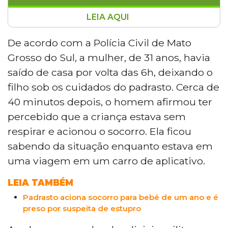
LEIA AQUI
Mãe e padrasto foram presos em
flagrante após um bebê de 1 ano e 8
De acordo com a Polícia Civil de Mato
meses ser encontrado desacordado com
Grosso do Sul, a mulher, de 31 anos, havia
múltiplos hematomas e sinais de abuso
saído de casa por volta das 6h, deixando o
sexual em Campo Grande, no Mato
filho sob os cuidados do padrasto. Cerca de
Grosso do Sul. O padrasto foi autuado por
40 minutos depois, o homem afirmou ter
maus-tratos e estupro de vulnerável,
enquanto a mãe responde por omissão. A
percebido que a criança estava sem
criança, reanimada por policiais e pelo
respirar e acionou o socorro. Ela ficou
Samu, segue internada em estado grave
sabendo da situação enquanto estava em
na Santa Casa.
uma viagem em um carro de aplicativo.
LEIA TAMBÉM
Padrasto aciona socorro para bebê de um ano e é
preso por suspeita de estupro