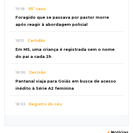
19:18
95º caso
Foragido que se passava por pastor morre
após reagir à abordagem policial
18:51
Certidão
Em MS, uma criança é registrada sem o nome
do pai a cada 2h
18:36
Decisão
Pantanal viaja para Goiás em busca de acesso
inédito à Série A2 feminina
18:33
Registro do céu
Após chuva, despedida do "sextou" é com pôr
do sol que parece fogo
+
Notícias