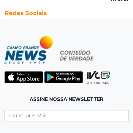
18:13
Nacional
Redes Sociais
Alerta em celulares mobiliza buscas por bebê
17:58
Redução
Pantanal reduz desmatamento em 65% e
Cerrado tem queda de 11,5%
17:45
Em Corumbá
Ex-vereador preso começa briga durante
banho de sol e leva socos de detento
17:31
Dourados
ASSINE NOSSA NEWSLETTER
Vídeo mostra jovem sendo executado com
tiro na cabeça em loja do pai
17:24
Recursos
Governo libera R$ 433 mil a Deodápolis após