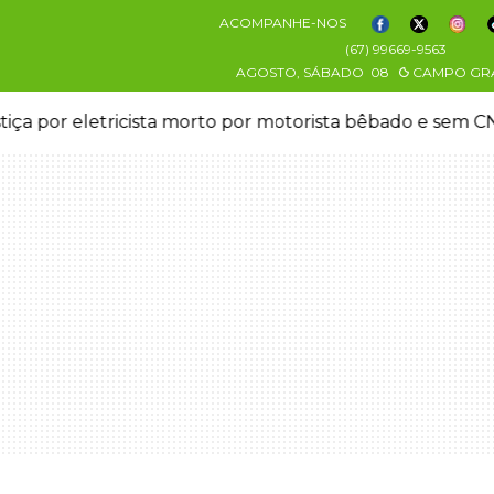
ACOMPANHE-NOS
(67) 99669-9563
AGOSTO, SÁBADO
08
CAMPO GR
stiça por eletricista morto por motorista bêbado e sem 