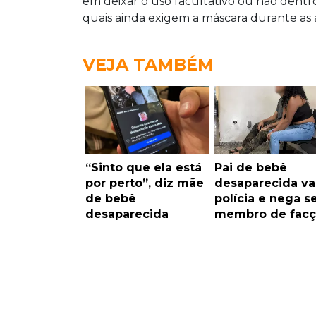
em deixar o uso facultativo ou não dentro
quais ainda exigem a máscara durante as a
VEJA TAMBÉM
“Sinto que ela está
Pai de bebê
por perto”, diz mãe
desaparecida va
de bebê
polícia e nega s
desaparecida
membro de facç