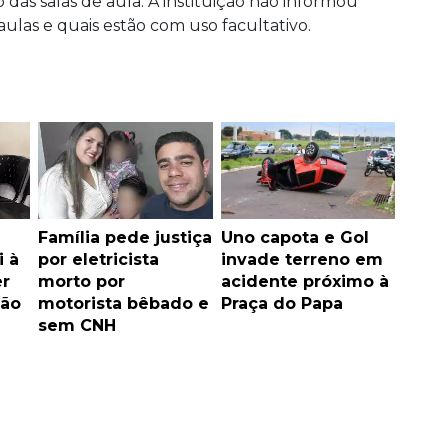
 das salas de aula. A instituição não informou
ulas e quais estão com uso facultativo.
Família pede justiça
Uno capota e Gol
i à
por eletricista
invade terreno em
er
morto por
acidente próximo à
ão
motorista bêbado e
Praça do Papa
sem CNH