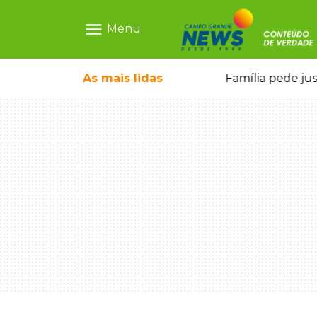
menu
Menu
o pai e morre a caminho do hospital
As mais
lidas
Família pede ju