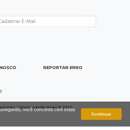
21:50
Balcão de empregos
Semana vai começar com 909 novas
oportunidades de trabalho em 114
funções
21:31
Flagrante
Motorista atinge carro parado, perde
retrovisor e foge no Jardim Antártica
ONOSCO
REPORTAR ERRO
21:12
Entrevista
“Sinto que ela está por perto”, diz
0
mãe de bebê desaparecida
dos autores. Campo Grande News © 2020.
 navegando, você concorda com estas
Continuar