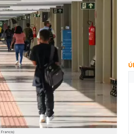
Ú
 Francis)