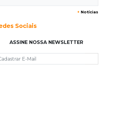
07:10
Agendão
+
Notícias
Sábado é dia de Feira das Esposas,
Festival do Sobá e Parada Nerd
edes Sociais
07:07
Previsão do tempo
ASSINE NOSSA NEWSLETTER
Sábado será de calor intenso e alerta
de vendaval em Mato Grosso do Sul
07:07
Narcotráfico
O escudo da fronteira: polícia está
travando avanço das organizações
criminosas
07:01
Editorial
Equidade salarial não deveria
depender da lei, mas de princípios