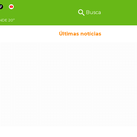
search
Busca
NDE
20º
Últimas notícias