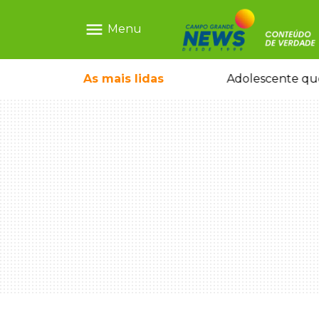
menu
Menu
icleta em caminhão estacionado
As mais
lidas
Adolescente que