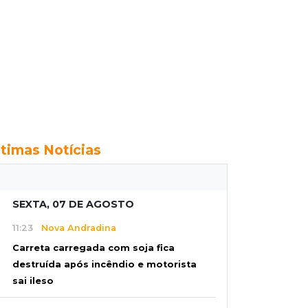
ltimas Notícias
SEXTA, 07 DE AGOSTO
11:23
Nova Andradina
Carreta carregada com soja fica
destruída após incêndio e motorista
sai ileso