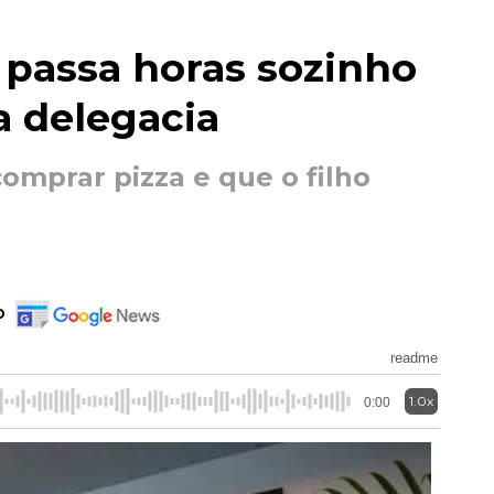
 passa horas sozinho
a delegacia
omprar pizza e que o filho
o
readme
1.0x
0:00