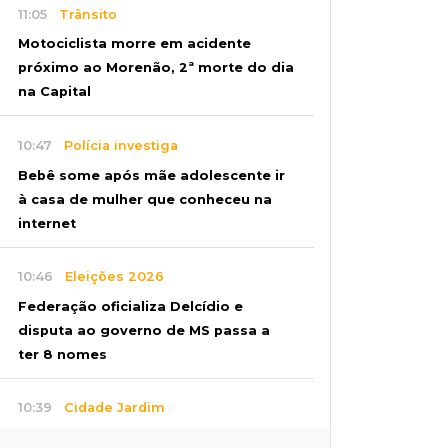
11:05
Trânsito
Motociclista morre em acidente
próximo ao Morenão, 2ª morte do dia
na Capital
10:47
Polícia investiga
Bebê some após mãe adolescente ir
à casa de mulher que conheceu na
internet
10:46
Eleições 2026
Federação oficializa Delcídio e
disputa ao governo de MS passa a
ter 8 nomes
10:39
Cidade Jardim
Empresária perde quase R$ 30 mil