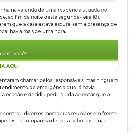
inha na varanda de uma residência situada no
, ao fim da noite desta segunda-feira (8).
erem que a casa estava escura, sem a presença de
cal havia mais de uma hora.
 para você!
IA AQUI
ha na varanda de uma residência no bairro
 noite desta segunda-feira (8). Moradores
s tentaram chamar pelos responsáveis, mas ninguém
 que o menino estava desacompanhado há mais
tendimento de emergência que já havia
drasto, de 32, retornaram cerca de duas horas
 ocasião e decidiu pedir ajuda ao notar que a
ar pizza, mas voltaram sem o alimento. O caso
az e maus-tratos.
ncontrou diversos moradores reunidos em frente
a apenas na companhia de dois cachorros e não