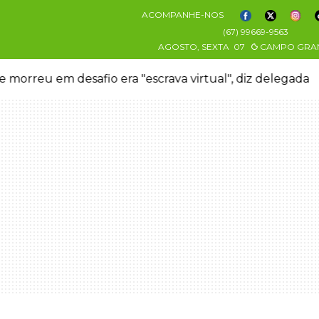
ACOMPANHE-NOS
(67) 99669-9563
AGOSTO, SEXTA
07
CAMPO GRA
 morreu em desafio era "escrava virtual", diz delegada