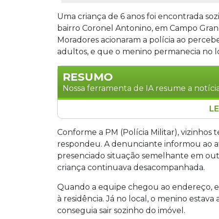
Uma criança de 6 anos foi encontrada soz
bairro Coronel Antonino, em Campo Grande
Moradores acionaram a polícia ao perceb
adultos, e que o menino permanecia no lo
RESUMO
Nossa ferramenta de IA resume a notícia
LE
Criança de 6 anos foi encontrada sozin
Coronel Antonino, em Campo Grande, na
Conforme a PM (Polícia Militar), vizinho
acionaram a polícia após perceberem
respondeu. A denunciante informou ao a
de uma hora. A mãe, de 23 anos, e o pa
presenciado situação semelhante em outra
depois alegando que saíram para compr
criança continuava desacompanhada.
foi registrado como abandono de incap
Quando a equipe chegou ao endereço, e
à residência. Já no local, o menino estav
conseguia sair sozinho do imóvel.