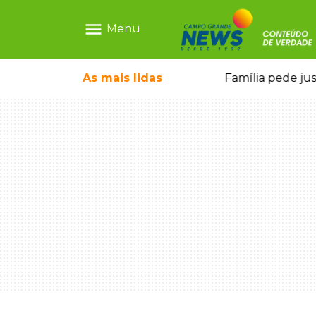
menu
Menu
o pai e morre a caminho do hospital
As mais
lidas
Família pede ju