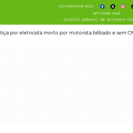
ACOMPANHE-NOS
(67) 99669-9563
AGOSTO, SÁBADO
08
CAMPO GR
stiça por eletricista morto por motorista bêbado e sem 