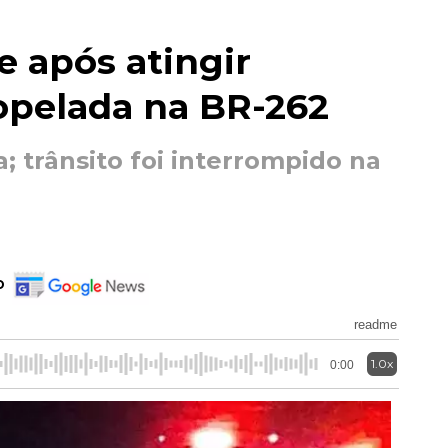
e após atingir
ropelada na BR-262
a; trânsito foi interrompido na
o
readme
1.0x
0:00