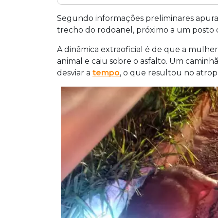
Uma motociclista morreu após colidir 
caminhão na BR-262, na saída para Sã
Segundo informações preliminares apura
feira (11). O acidente aconteceu no tr
trecho do rodoanel, próximo a um posto de
combustíveis. Segundo informações prel
A dinâmica extraoficial é de que a mulhe
na pista e foi atingida por um caminhã
animal e caiu sobre o asfalto. Um caminhã
conseguiu desviar a tempo. Equipes d
desviar a
tempo
, o que resultou no atro
foram acionadas. A identidade da vítima