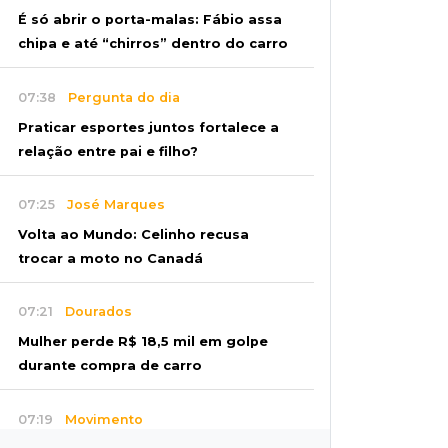
É só abrir o porta-malas: Fábio assa
chipa e até “chirros” dentro do carro
07:38
Pergunta do dia
Praticar esportes juntos fortalece a
relação entre pai e filho?
07:25
José Marques
Volta ao Mundo: Celinho recusa
trocar a moto no Canadá
07:21
Dourados
Mulher perde R$ 18,5 mil em golpe
durante compra de carro
07:19
Movimento