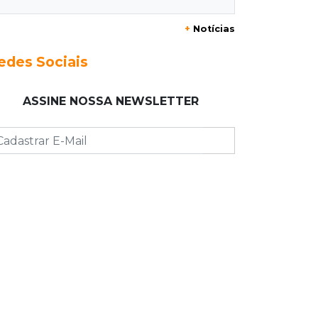
Enquanto mães comem fora,
churrasco faz açougues bombarem
+
Notícias
para o Dia dos Pais
edes Sociais
07:16
Cidades
MS muda regra da conservação e só
ASSINE NOSSA NEWSLETTER
pagará empresas por rodovias sem
buracos
07:10
Agendão
Sábado é dia de Feira das Esposas,
Festival do Sobá e Parada Nerd
07:07
Previsão do tempo
Sábado será de calor intenso e alerta
de vendaval em Mato Grosso do Sul
07:07
Narcotráfico