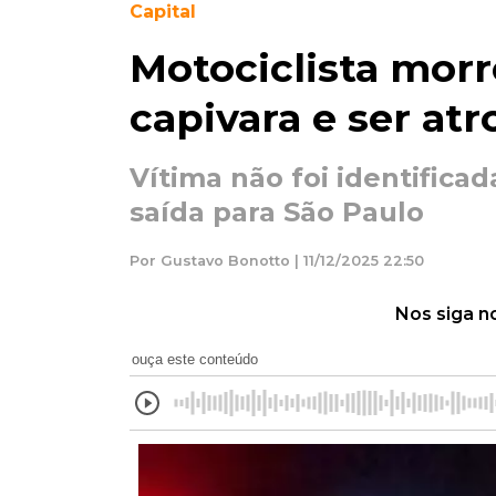
Capital
Motociclista morr
capivara e ser at
Vítima não foi identificad
saída para São Paulo
Por Gustavo Bonotto | 11/12/2025 22:50
Nos siga n
ouça este conteúdo