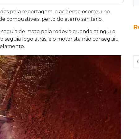
com uma capivara e ser atropelada por um
o Paulo, em Campo Grande, na noite de quinta-
das pela reportagem, o acidente ocorreu no
echo do rodoanel, próximo a um posto de
 combustíveis, perto do aterro sanitário.
R
iminares, após atingir o animal, a mulher caiu
r seguia de moto pela rodovia quando atingiu o
o que vinha logo atrás. O motorista não
o seguia logo atrás, e o motorista não conseguiu
o Samu, Bombeiros e forças de segurança
pelamento.
 ainda não foi revelada.