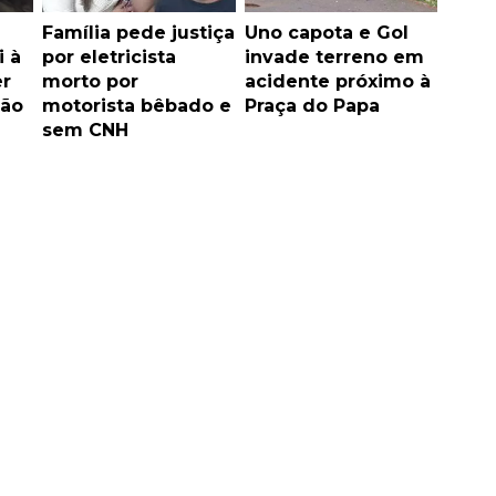
Família pede justiça
Uno capota e Gol
i à
por eletricista
invade terreno em
er
morto por
acidente próximo à
ão
motorista bêbado e
Praça do Papa
sem CNH