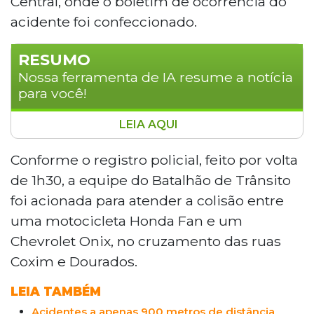
Central, onde o boletim de ocorrência do
acidente foi confeccionado.
RESUMO
Nossa ferramenta de IA resume a notícia
para você!
LEIA AQUI
Heros dos Reis Belga, de 27 anos, morreu
na madrugada deste sábado após colidir
Conforme o registro policial, feito por volta
com um Chevrolet Onix no cruzamento
de 1h30, a equipe do Batalhão de Trânsito
das ruas Coxim e Dourados, no Bairro
foi acionada para atender a colisão entre
Coronel Antonino, em Campo Grande. O
uma motocicleta Honda
Fan
e um
motorista do carro, de 21 anos, afirmou
Chevrolet Onix, no cruzamento das ruas
que a vítima invadiu a pista. O teste de
alcoolemia no condutor foi negativo. A
Coxim e Dourados.
identidade do motociclista foi confirmada
LEIA TAMBÉM
pela irmã na Depac Central.
Acidentes a apenas 900 metros de distância