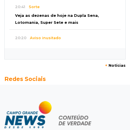
20:41
Sorte
Veja as dezenas de hoje na Dupla Sena,
Lotomania, Super Sete e mais
20:20
Aviso inusitado
Com 11 gatos, morador pede fim do abandono
dos pets em frente de casa
+
Notícias
20:03
Justiça
Redes Sociais
Ex-PM deixa prisão para tratamento médico 5
meses após ser capturado
19:41
Feminicídio
Júri condena a 25 anos homem que atropelou
esposa em frente aos filhos