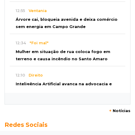
12:55
Ventania
Árvore cai, bloqueia avenida e deixa comércio
sem energia em Campo Grande
12:34
"Foi mal"
Mulher em situação de rua coloca fogo em
terreno e causa incêndio no Santo Amaro
12:10
Direito
Inteligência Artificial avança na advocacia e
encurta tarefas administrativas
12:08
Decisão judicial
+
Notícias
Justiça manda tirar canil e proíbe treino do
Redes Sociais
Choque ao lado de condomínio