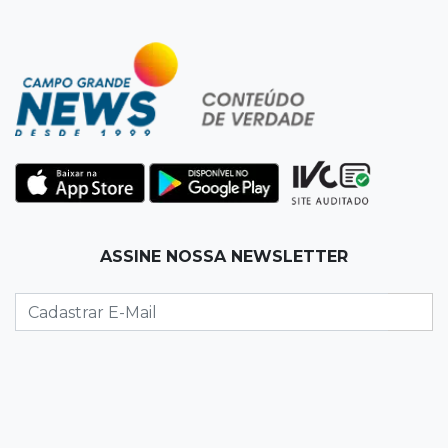
11:56
Esquecidos
Primeiro corpo do “cemitério de Nando”
nunca teve nome
11:48
Nova Alvorada do Sul
Vereadora é acusada de insinuar em vídeo
que prefeito agride mulheres
11:31
Paradeiro incerto
ASSINE NOSSA NEWSLETTER
Mãe narra emboscada e diz ter sido amarrada
antes de bebê desaparecer
11:28
Audiência de custódia
Juiz manda soltar motorista bêbado envolvido
em acidente que matou eletricista
11:19
Successione