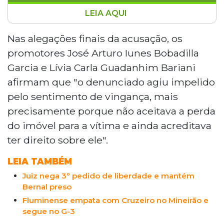
LEIA AQUI
O Ministério Público de Mato Grosso do
Sul pediu que o ex-prefeito de Campo
Nas alegações finais da acusação, os
Grande Alcides Bernal seja julgado pelo
promotores José Arturo Iunes Bobadilla
Tribunal do Júri pela morte do fiscal
Garcia e Lívia Carla Guadanhim Bariani
aposentado Roberto Mazzini. Segundo a
afirmam que "o denunciado agiu impelido
promotoria, Bernal atirou na vítima por
pelo sentimento de vingança, mais
não aceitar a perda de um imóvel
arrematado pela Caixa Econômica
precisamente porque não aceitava a perda
Federal. O réu alega legítima defesa, mas
do imóvel para a vítima e ainda acreditava
laudos e testemunhos contradizem sua
ter direito sobre ele".
versão.
LEIA TAMBÉM
Juiz nega 3º pedido de liberdade e mantém
Bernal preso
Fluminense empata com Cruzeiro no Mineirão e
segue no G-3