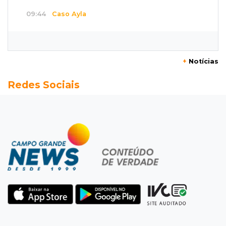
09:44
Caso Ayla
Bebê sequestrada na Capital é resgatada no
Paraguai
+
Notícias
09:39
Guanandi II
Redes Sociais
Motorista foge após bater em caçamba e
deixar mulher ferida
09:29
Entortou
Carro bate em poste e deixa casas e
comércios sem energia na Tamandaré
09:17
Parceria firmada
Federação de futebol assume manutenção de
dois estádios de Campo Grande