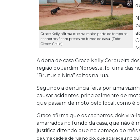
d
N
p
a
Grace Kelly afirma que na maior parte do tempo os
cachorros ficam presos no fundo de casa. (Foto:
O
Cleber Gellio)
M
A dona de casa Grace Kelly Cerqueira dos
região do Jardim Noroeste, foi uma das not
“Brutus e Nina” soltos na rua.
Segundo a denúncia feita por uma vizinh
causar acidentes, principalmente de motoc
que passam de moto pelo local, como é o 
Grace afirma que os cachorros, dois vira-l
amarrados no fundo da casa, que não é 
justifica dizendo que no começo do mês 
de uma cadela de rua no cio, que apareceu no qui