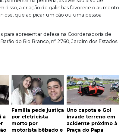
ipalmente na periferia, as aves são alvo de
 disso, a criação de galinhas favorece o aumento
niose, que ao picar um cão ou uma pessoa
as para apresentar defesa na Coordenadoria de
Barão do Rio Branco, nº 2760, Jardim dos Estados.
Família pede justiça
Uno capota e Gol
i à
por eletricista
invade terreno em
er
morto por
acidente próximo à
ão
motorista bêbado e
Praça do Papa