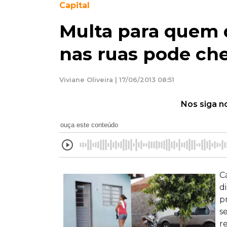
Capital
Multa para quem d
nas ruas pode che
Viviane Oliveira | 17/06/2013 08:51
Nos siga n
ouça este conteúdo
C
d
p
s
r