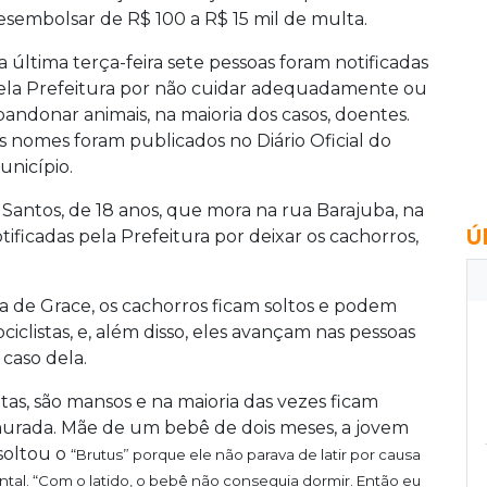
esembolsar de R$ 100 a R$ 15 mil de multa.
a última terça-feira sete pessoas foram notificadas
ela Prefeitura por não cuidar adequadamente ou
bandonar animais, na maioria dos casos, doentes.
s nomes foram publicados no Diário Oficial do
unicípio.
 Santos, de 18 anos, que mora na rua Barajuba, na
Ú
ificadas pela Prefeitura por deixar os cachorros,
a de Grace, os cachorros ficam soltos e podem
iclistas, e, além disso, eles avançam nas pessoas
caso dela.
atas, são mansos e na maioria das vezes ficam
murada. Mãe de um bebê de dois meses, a jovem
soltou o
“Brutus” porque ele não parava de latir por causa
ntal.
“Com o latido, o bebê não conseguia dormir. Então eu