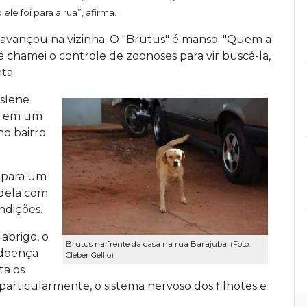
le foi para a rua”, afirma.
 avançou na vizinha. O "Brutus" é manso. "Quem a
 chamei o controle de zoonoses para vir buscá-la,
ta.
slene
ra em um
no bairro
 para um
adela com
ndições.
abrigo, o
Brutus na frente da casa na rua Barajuba. (Foto:
 doença
Cleber Gellio)
ta os
e particularmente, o sistema nervoso dos filhotes e