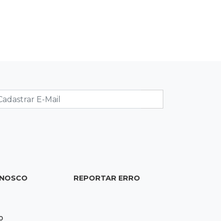
de acesso inédito à Série A2 feminina
18:13
Nacional
Alerta em celulares mobiliza buscas
por bebê
17:58
Registro do céu
Após chuva, despedida do "sextou" é
com pôr do sol que parece fogo
17:45
Em Corumbá
Ex-vereador preso começa briga
durante banho de sol e leva socos de
detento
ONOSCO
REPORTAR ERRO
0