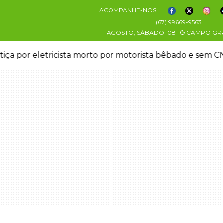
ACOMPANHE-NOS
(67) 99669-9563
AGOSTO, SÁBADO
08
CAMPO GR
stiça por eletricista morto por motorista bêbado e sem 