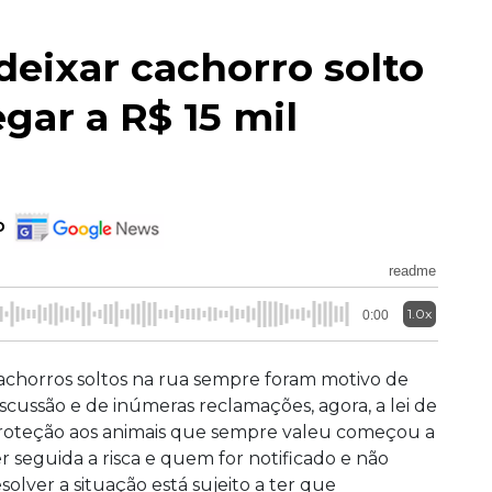
eixar cachorro solto
gar a R$ 15 mil
o
readme
1.0x
0:00
achorros soltos na rua sempre foram motivo de
iscussão e de inúmeras reclamações, agora, a lei de
roteção aos animais que sempre valeu começou a
er seguida a risca e quem for notificado e não
esolver a situação está sujeito a ter que