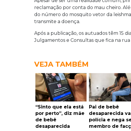
Apesar de ser uma realidade comum, princ
reclamação por conta do mau cheiro. Além
do número do mosquito vetor da leishma
transmite a doença.
Após a publicação, os autuados têm 15 di
Julgamentos e Consultas que fica na rua 
VEJA TAMBÉM
“Sinto que ela está
Pai de bebê
por perto”, diz mãe
desaparecida va
de bebê
polícia e nega s
desaparecida
membro de facç