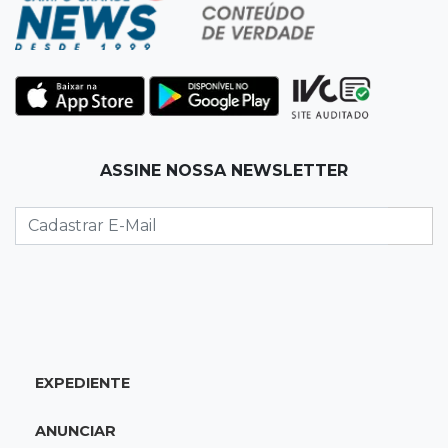
08:03
Amambai
Rapaz de 23 anos morre ao bater o carro em
poste de energia elétrica
07:54
Ruas bloqueadas
ASSINE NOSSA NEWSLETTER
Campo Grande tem quatro interdições no
trânsito neste domingo
07:45
Dia dos Pais
Qual conselho do seu pai você não ouviu e
hoje paga um preço alto?
07:30
Disciplina e amor
EXPEDIENTE
Pais passam kung-fu de geração em geração
e agora treinam as filhas
ANUNCIAR