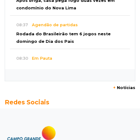
Após briga, casa pega fogo duas vezes em
condomínio do Nova Lima
08:37
Agendão de partidas
Rodada do Brasileirão tem 6 jogos neste
domingo de Dia dos Pais
08:30
Em Pauta
O enorme peso dos genes na obesidade
08:26
O que ficou de quem partiu
+
Notícias
Com ajuda da irmã, mãe transforma sonho
Redes Sociais
que tinha com a filha em loja
08:15
Estudo
Município de MS perde 58 mil hectares e R$ 12
milhões por mês com silvicultura