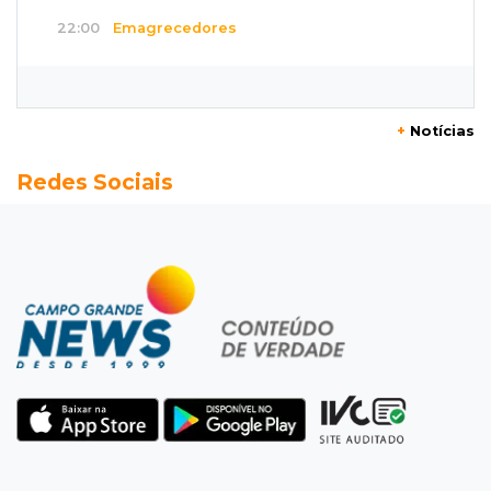
22:00
Emagrecedores
MS lidera procura digital por canetas
paraguaias sem registro
+
Notícias
21:41
Nova Alvorada do Sul
Redes Sociais
Granizo danifica telhados e plantações
durante temporal no interior
21:22
Agregado
Inter perde para o Corinthians mas avança às
quartas da Copa do Brasil
21:03
Futebol
Vitória goleia Athletico-PR por 4 a 0 e avança
às quartas da Copa do Brasil