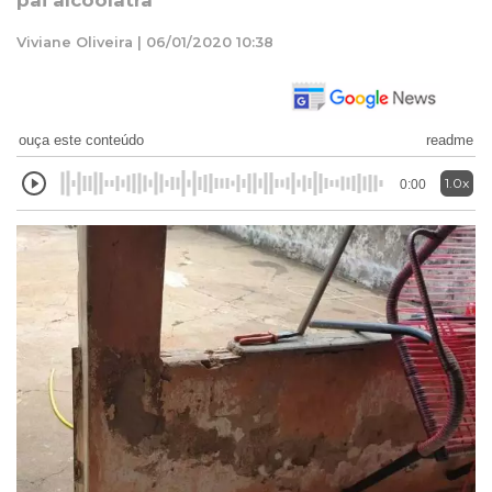
pai alcoólatra
Viviane Oliveira | 06/01/2020 10:38
ouça este conteúdo
readme
1.0x
0:00