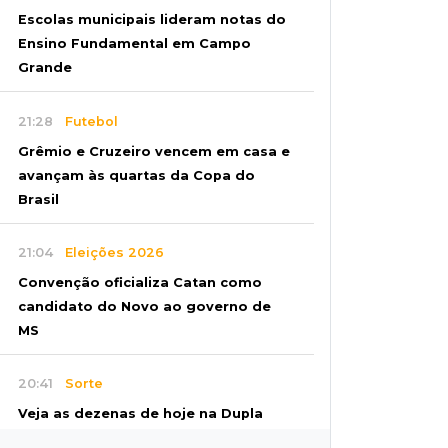
Escolas municipais lideram notas do
Ensino Fundamental em Campo
Grande
21:28
Futebol
Grêmio e Cruzeiro vencem em casa e
avançam às quartas da Copa do
Brasil
21:04
Eleições 2026
Convenção oficializa Catan como
candidato do Novo ao governo de
MS
20:41
Sorte
Veja as dezenas de hoje na Dupla
Sena, Lotomania, Super Sete e mais