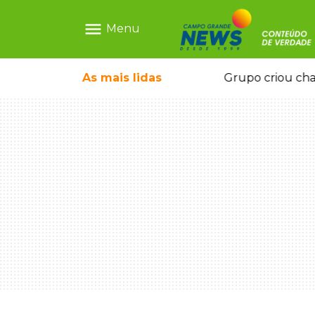
menu
Menu
icape deixou 4 mortos e 8 feridos
As mais
lidas
Grupo criou cha