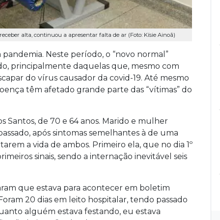
ceber alta, continuou a apresentar falta de ar (Foto: Kísie Ainoã)
a pandemia. Neste período, o “novo normal”
do, principalmente daquelas que, mesmo com
capar do vírus causador da covid-19. Até mesmo
doença têm afetado grande parte das “vítimas” do
os Santos, de 70 e 64 anos. Marido e mulher
 passado, após sintomas semelhantes à de uma
etarem a vida de ambos. Primeiro ela, que no dia 1º
eiros sinais, sendo a internação inevitável seis
aram que estava para acontecer em boletim
 Foram 20 dias em leito hospitalar, tendo passado
quanto alguém estava festando, eu estava