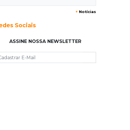
+
Notícias
20:20
Aviso inusitado
Com 11 gatos, morador pede fim do
edes Sociais
abandono dos pets em frente de
casa
ASSINE NOSSA NEWSLETTER
20:03
Justiça
Ex-PM deixa prisão para tratamento
médico 5 meses após ser capturado
19:41
Feminicídio
Júri condena a 25 anos homem que
atropelou esposa em frente aos
filhos
19:20
Selic
Banco Central reduz juros para 14%