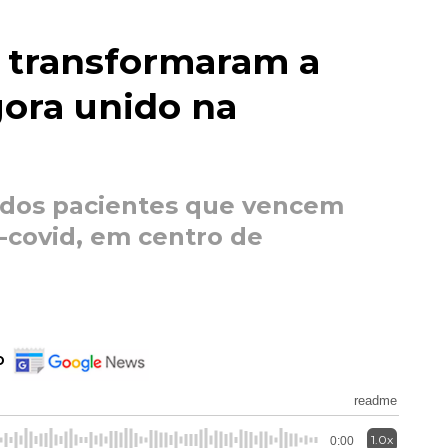
d transformaram a
gora unido na
 dos pacientes que vencem
-covid, em centro de
o
readme
1.0x
0:00