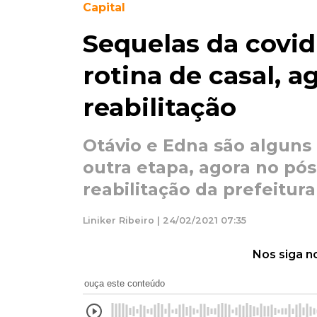
Capital
Sequelas da covi
rotina de casal, a
reabilitação
Otávio e Edna são alguns
outra etapa, agora no pós
reabilitação da prefeitura
Liniker Ribeiro | 24/02/2021 07:35
Nos siga n
ouça este conteúdo