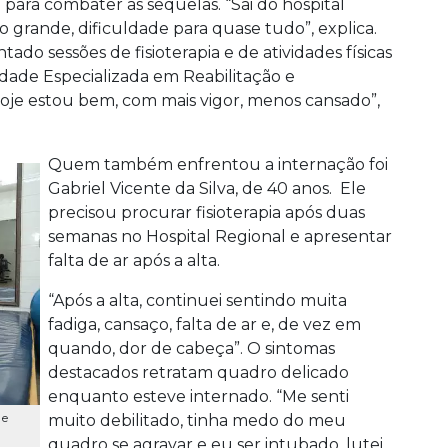
ara combater as sequelas. “Sai do hospital
 grande, dificuldade para quase tudo”, explica.
do sessões de fisioterapia e de atividades físicas
dade Especializada em Reabilitação e
“Hoje estou bem, com mais vigor, menos cansado”,
Quem também enfrentou a internação foi
Gabriel Vicente da Silva, de 40 anos. Ele
precisou procurar fisioterapia após duas
semanas no Hospital Regional e apresentar
falta de ar após a alta.
“Após a alta, continuei sentindo muita
fadiga, cansaço, falta de ar e, de vez em
quando, dor de cabeça”. O sintomas
destacados retratam quadro delicado
enquanto esteve internado. “Me senti
 e
muito debilitado, tinha medo do meu
quadro se agravar e eu ser intubado, lutei