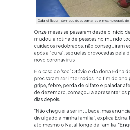
Gabriel ficou internado duas semanas e, mesmo depois de re
Onze meses se passaram desde o início d
mudou a rotina de pessoas no mundo to
cuidados redobrados, não conseguiram es
após a “cura”, sequelas provocadas pela 
novo coronavírus.
É o caso do ‘seo’ Otávio e da dona Edna d
precisaram ser internados, no fim do ano
gripe, febre, perda de olfato e paladar af
de dezembro, começou a apresentar os prim
dias depois.
“Não cheguei a ser intubada, mas anunci
divulgado a minha família”, explica Edna.
até mesmo o Natal longe da família. “En