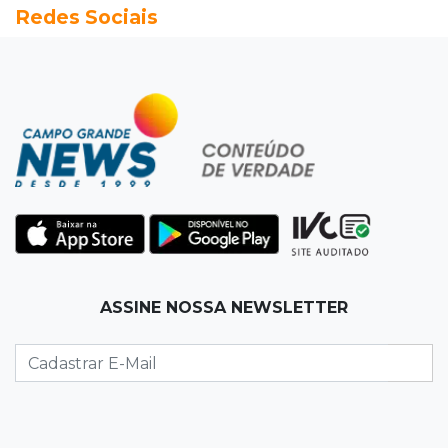
Redes Sociais
passeio campo-grandense
07:49
Copa Pelezinho
Torneio de futsal abre 34ª edição com quatro
jogos neste sábado
07:48
Pele Vermelha, Corona, Valley...
Muita gente já passou a madrugada dentro da
imaginação de Scalise
07:45
José Marques
ASSINE NOSSA NEWSLETTER
Agosto no Bosque reúne esporte, cultura e
prêmios
07:33
Agenda
Riedel vai a Brasília para reunião no Ministério
do Meio Ambiente