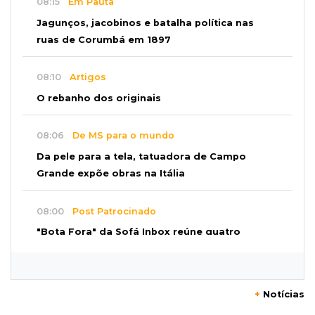
08:15
Em Pauta
Jagunços, jacobinos e batalha política nas
ruas de Corumbá em 1897
08:10
Artigos
O rebanho dos originais
08:06
De MS para o mundo
Da pele para a tela, tatuadora de Campo
Grande expõe obras na Itália
08:00
Post Patrocinado
"Bota Fora" da Sofá Inbox reúne quatro
opções com 48% de desconto
07:58
Túnel do tempo
+
Notícias
Fonte gigante fez supermercado em 1973 virar