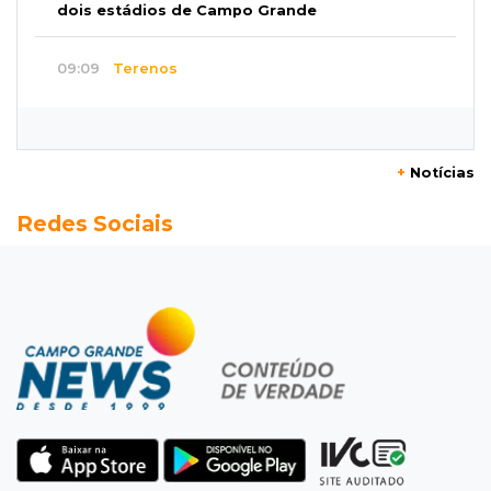
dois estádios de Campo Grande
09:09
Terenos
Homem morre e três ficam feridos em
capotamento em rodovia
+
Notícias
08:51
Ponta Porã
Redes Sociais
Discussão termina com homem morto a socos
por ex-companheiro de amiga
08:45
De madrugada
Após briga, casa pega fogo duas vezes em
condomínio do Nova Lima
08:37
Agendão de partidas
Rodada do Brasileirão tem 6 jogos neste
domingo de Dia dos Pais