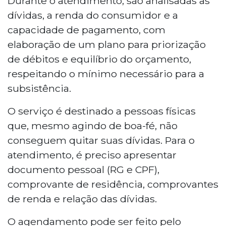
Durante o atendimento, são analisadas as
consumidores endividados, com análise
dívidas, a renda do consumidor e a
de dívidas e elaboração de plano
capacidade de pagamento, com
financeiro. O serviço é destinado a
elaboração de um plano para priorização
pessoas físicas de boa-fé e requer
de débitos e equilíbrio do orçamento,
agendamento pelo telefone (67) 2020-
1231 ou pelo número 156, opção 6. O
respeitando o mínimo necessário para a
atendimento presencial ocorre na Rua
subsistência.
Venâncio Borges do Nascimento, nº 377,
Jardim TV Morena.
O serviço é destinado a pessoas físicas
que, mesmo agindo de boa-fé, não
conseguem quitar suas dívidas. Para o
atendimento, é preciso apresentar
documento pessoal (RG e CPF),
comprovante de residência, comprovantes
de renda e relação das dívidas.
O agendamento pode ser feito pelo