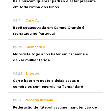
Pais buscam quebrar padrão e estar presente
em toda rotina dos filhos
09:44
Caso Ayla
Bebê sequestrada em Campo Grande é
resgatada no Paraguai
09:39
Guanandi II
Motorista foge após bater em caçamba e
deixar mulher ferida
09:29
Entortou
Carro bate em poste e deixa casas e
comércios sem energia na Tamandaré
09:17
Parceria firmada
Federação de futebol assume manutenção de