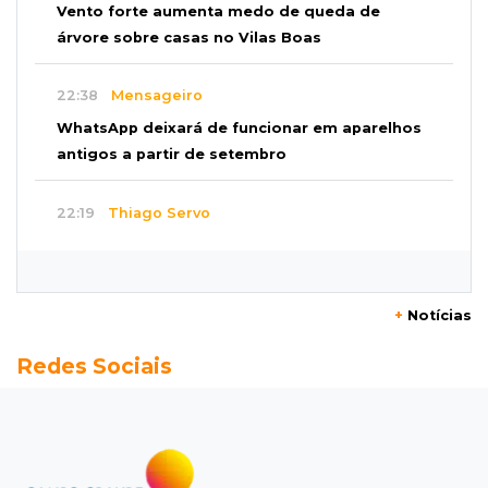
Vento forte aumenta medo de queda de
árvore sobre casas no Vilas Boas
22:38
Mensageiro
WhatsApp deixará de funcionar em aparelhos
antigos a partir de setembro
22:19
Thiago Servo
Sertanejo desiste de ação de R$ 12 milhões
por pagar pensão sem ser pai
+
Notícias
21:50
Balcão de empregos
Redes Sociais
Semana vai começar com 909 novas
oportunidades de trabalho em 114 funções
21:31
Flagrante
Motorista atinge carro parado, perde