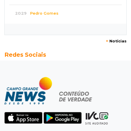
20:29
Pedro Gomes
Jovem morre baleado e suspeita envolve
disputa entre facções rivais
+
Notícias
20:01
Futebol feminino
Redes Sociais
Pantanal treina em Goiânia antes de jogo que
vale acesso inédito à Série A2
19:44
Campeonato Brasileiro
Remo busca empate com Atlético-MG e segue
na zona de rebaixamento
19:27
Caso Ayla
Defesa diz que preso suspeito de sequestro
só emprestou casa a conhecido