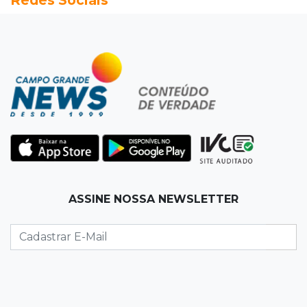
07:54
Ruas bloqueadas
Campo Grande tem quatro interdições no
trânsito neste domingo
07:45
Dia dos Pais
Qual conselho do seu pai você não ouviu e
hoje paga um preço alto?
07:30
Disciplina e amor
ASSINE NOSSA NEWSLETTER
Pais passam kung-fu de geração em geração
e agora treinam as filhas
07:26
Tiradentes
Ataque em beco deixa um morto com rosto
deformado e outro ferido