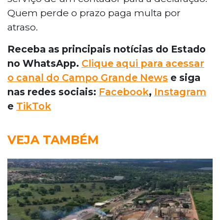
Quem perde o prazo paga multa por
atraso.
Receba as principais notícias do Estado
no WhatsApp.
Clique aqui para acessar
o canal do Campo Grande News
e siga
nas redes sociais:
Facebook
,
Instagram
e
TikTok
VEJA TAMBÉM