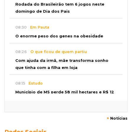
Rodada do Brasileirão tem 6 jogos neste
domingo de Dia dos Pais
08:30
Em Pauta
O enorme peso dos genes na obesidade
08:26
O que ficou de quem partiu
Com ajuda da irmã, mãe transforma sonho
que tinha com a filha em loja
08:15
Estudo
Município de MS perde 58 mil hectares e R$ 12
milhões por mês com silvicultura
08:03
Amambai
+
Notícias
Rapaz de 23 anos morre ao bater o carro em
Redes Sociais
poste de energia elétrica