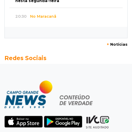
nesta segunda-feira
20:30
No Maracanã
Flamengo vence Vitória por 2 a 0 e encurta
distância para o líder
+
Notícias
20:13
Empregos
Redes Sociais
Seleções em MS têm salários de até R$ 8,2 mil;
veja oportunidades
19:50
Jardim Itatiaia
Vigia é amarrado durante roubo de carro e
dois caminhões em pátio
19:35
Bragança Paulista
Corinthians vence Bragantino por 2 a 0 e sobe
para 7º no Brasileirão