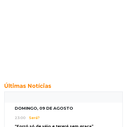
Últimas Notícias
DOMINGO, 09 DE AGOSTO
23:00
Será?
“Forró só de véio e tereré sem graça”,