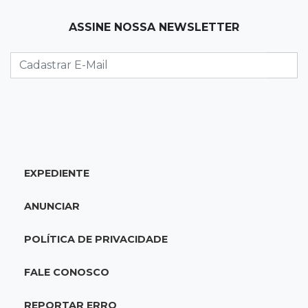
19:12
Na Vila Belmiro
ASSINE NOSSA NEWSLETTER
Athletico vence Santos por 2 a 0 e mantém 3º
lugar no Brasileirão
18:51
Oportunidades
UEMS está com seleções para professores
com salários de até R$ 10,2 mil
EXPEDIENTE
18:33
Em 2022
Homem que ajudou a sequestrar bebê matou
ANUNCIAR
adolescente atropelada no Amazonas
POLÍTICA DE PRIVACIDADE
18:15
Nubank Parque
Palmeiras e Inter ficam no 0 a 0 pela 22ª
FALE CONOSCO
rodada do Brasileirão
REPORTAR ERRO