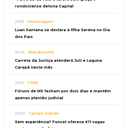
rondoniense detona Capital
21:53
Homenagem
Luan Santana se declara à filha Serena no Dia
dos Pais
21:34
Atendimento
Carreta da Justiça atenderá Juti e Laguna
Carapã neste mês
21:14
TJMS
Fóruns de MS fecham por dois dias e mantêm
apenas plantão judicial
20:52
Campo Grande
Sem experiência? Funsat oferece 611 vagas