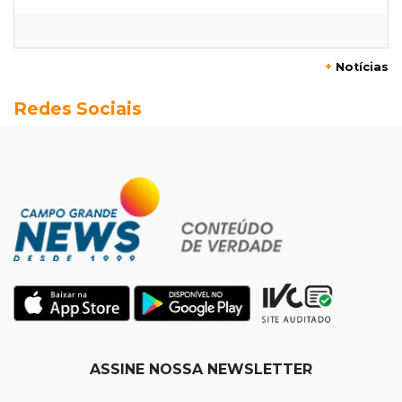
encurta tarefas administrativas
12:08
Decisão judicial
+
Notícias
Justiça manda tirar canil e proíbe treino do
Redes Sociais
Choque ao lado de condomínio
11:56
Esquecidos
Primeiro corpo do “cemitério de Nando”
nunca teve nome
11:48
Nova Alvorada do Sul
Vereadora é acusada de insinuar em vídeo
que prefeito agride mulheres
11:31
Paradeiro incerto
ASSINE NOSSA NEWSLETTER
Mãe narra emboscada e diz ter sido amarrada
antes de bebê desaparecer