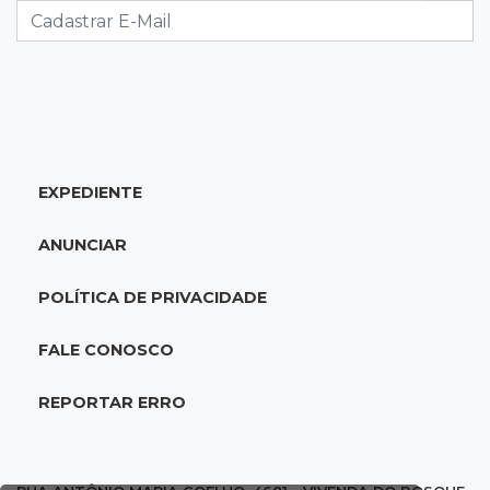
11:28
Audiência de custódia
Juiz manda soltar motorista bêbado envolvido
em acidente que matou eletricista
11:19
Successione
EXPEDIENTE
Preso há quase 1 semana, ex-deputado Neno
Razuk tenta liberdade no STJ
ANUNCIAR
11:07
Novo cenário
POLÍTICA DE PRIVACIDADE
Acrissul atribui queda do rebanho em MS a
ciclo pecuário e uso da terra
FALE CONOSCO
11:00
Let it Rip
REPORTAR ERRO
Esquece de farmar aura: campeonato de
Beyblade agita Campo Grande