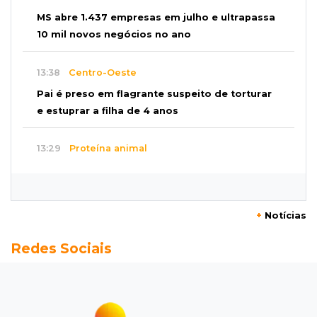
MS abre 1.437 empresas em julho e ultrapassa
10 mil novos negócios no ano
13:38
Centro-Oeste
Pai é preso em flagrante suspeito de torturar
e estuprar a filha de 4 anos
13:29
Proteína animal
Indústria frigorífica dobra empregos e
multiplica por 12 receita das exportações
+
Notícias
13:13
Balança comercial
Redes Sociais
Exportações de Campo Grande batem
recorde, o maior superávit em 29 anos
13:06
Adolescente apreendido