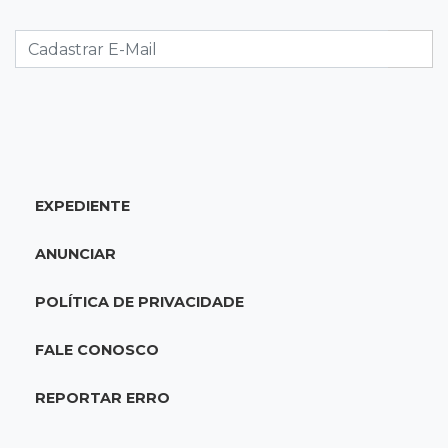
Caminhão tomba e trava trânsito após
acidente com F-1000 na Av. Heráclito
18:46
Futsal de base
Rodada de estreia da Copa Pelezinho soma 35
gols em quatro jogos
EXPEDIENTE
18:28
Concurso 3.042
Mega-Sena sorteia neste domingo prêmio
ANUNCIAR
acumulado em R$ 165 milhões
POLÍTICA DE PRIVACIDADE
18:05
Energia renovável
Produção de biodiesel cresce 32% em MS e
FALE CONOSCO
supera 31 milhões de litros
REPORTAR ERRO
17:44
100º caso