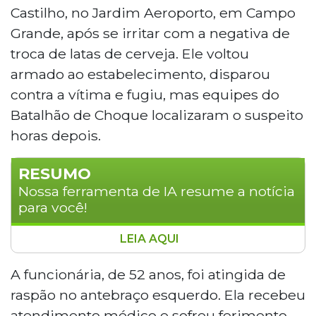
Castilho, no Jardim Aeroporto, em Campo
Grande, após se irritar com a negativa de
troca de latas de cerveja. Ele voltou
armado ao estabelecimento, disparou
contra a vítima e fugiu, mas equipes do
Batalhão de Choque localizaram o suspeito
horas depois.
RESUMO
Nossa ferramenta de IA resume a notícia
para você!
LEIA AQUI
Homem de 38 anos foi preso em Campo
Grande após atirar contra uma
A funcionária, de 52 anos, foi atingida de
funcionária de supermercado por se
raspão no antebraço esquerdo. Ela recebeu
irritar com a negativa de troca de
atendimento médico e sofreu ferimento