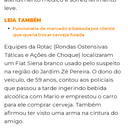
cervejas. Mario Nabhan Pereira voltou
leve.
armado ao estabelecimento, no Jardim
Aeroporto, e disparou contra a vítima, de
LEIA TAMBÉM
52 anos, que foi atingida de raspão no
Funcionária de mercado é baleada por cliente
antebraço. Com ele, foi apreendida uma
que queria trocar cerveja furada
pistola com registro de furto. O caso foi
registrado como tentativa de homicídio
Equipes da Rotac (Rondas Ostensivas
qualificado e receptação.
Táticas e Ações de Choque) localizaram
um Fiat Siena branco usado pelo suspeito
na região do Jardim Zé Pereira. O dono do
veículo, de 59 anos, contou aos policiais
que passou a tarde ingerindo bebida
alcoólica com Mario e emprestou o carro
para ele comprar cerveja. Também
afirmou ter visto uma arma na cintura do
amigo.