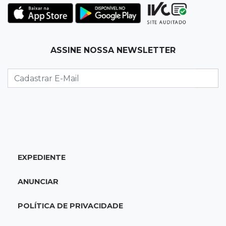
Athletico vence Santos por 2 a 0 e mantém 3º
lugar no Brasileirão
18:51
Oportunidades
ASSINE NOSSA NEWSLETTER
UEMS está com seleções para professores
com salários de até R$ 10,2 mil
18:33
Em 2022
Homem que ajudou a sequestrar bebê matou
adolescente atropelada no Amazonas
EXPEDIENTE
18:15
Nubank Parque
Palmeiras e Inter ficam no 0 a 0 pela 22ª
ANUNCIAR
rodada do Brasileirão
POLÍTICA DE PRIVACIDADE
17:58
Gratuitas