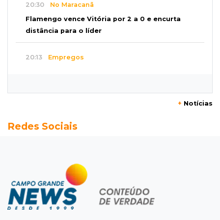
20:30
No Maracanã
Flamengo vence Vitória por 2 a 0 e encurta
distância para o líder
20:13
Empregos
Seleções em MS têm salários de até R$ 8,2 mil;
veja oportunidades
+
Notícias
19:50
Jardim Itatiaia
Redes Sociais
Vigia é amarrado durante roubo de carro e
dois caminhões em pátio
19:35
Bragança Paulista
Corinthians vence Bragantino por 2 a 0 e sobe
para 7º no Brasileirão
19:12
Na Vila Belmiro