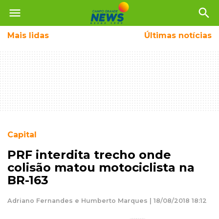
menu
search
Mais
lidas
Últimas notícias
Capital
PRF interdita trecho onde
colisão matou motociclista na
BR-163
Adriano Fernandes e Humberto Marques | 18/08/2018 18:12