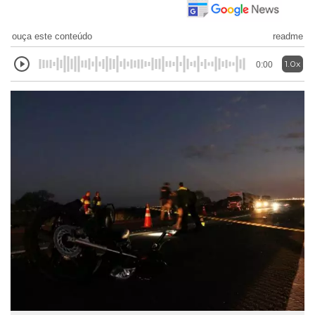
ouça este conteúdo
readme
1.0x
0:00