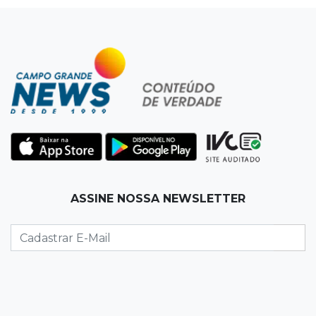
tempo estável em Campo Grande
06:00
Jogo Aberto
Na fila do banco, ex-deputado faz campanha
pra prefeitura
00:00
Em Campo Grande
Técnico de carnes e resgatista são destaques
entre vagas abertas nesta 5ª
QUARTA, 05 DE AGOSTO
ASSINE NOSSA NEWSLETTER
23:55
Vídeo
Chamas altas avançam sobre área de mata em
Chapadão do Sul
23:41
15ª Vara Cível
Pet shop vai indenizar tutor em R$ 5 mil por