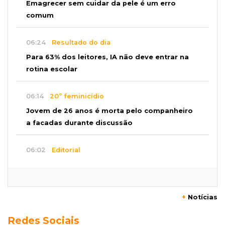
Emagrecer sem cuidar da pele é um erro
comum
06:24
Resultado do dia
Para 63% dos leitores, IA não deve entrar na
rotina escolar
06:14
20º feminicídio
Jovem de 26 anos é morta pelo companheiro
a facadas durante discussão
06:02
Editorial
Eleições 2026: O Estado precisa servir à
sociedade, não à própria máquina
+
Notícias
06:00
Previsão
Redes Sociais
MS terá chuvas isoladas, calor de 37ºC e