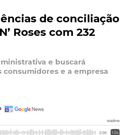
iências de conciliação
N’ Roses com 232
ministrativa e buscará
s consumidores e a empresa
o
readme
1.0x
0:00