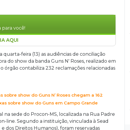
 para você!
IA AQUI
u audiências de conciliação com a produtora do
2 reclamações de consumidores. O evento,
 quarta-feira (13) as audiências de conciliação
oi marcado por falhas de organização,
ra do show da banda Guns N' Roses, realizado em
 atrasos no acesso. As sessões ocorrem de
o órgão contabiliza 232 reclamações relacionadas
rmas do Código de Defesa do Consumidor. Caso
resa poderá sofrer sanções administrativas e
as sobre show do Guns N’ Roses chegam a 162
eixas sobre show do Guns em Campo Grande
al na sede do Procon-MS, localizada na Rua Padre
on-line. Segundo a instituição, vinculada à Sead
al e dos Direitos Humanos), foram reservadas