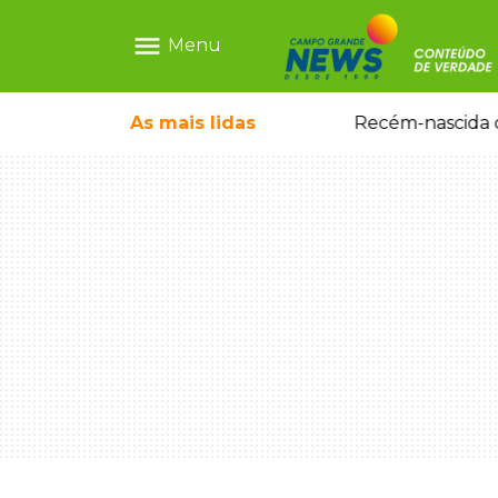
menu
Menu
As mais
lidas
Motorista embriagado e sem CNH é preso por homicídio após morte de motociclista
Recém-nascida d