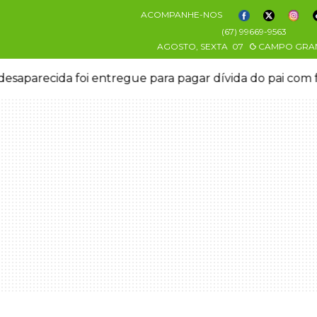
ACOMPANHE-NOS
(67) 99669-9563
AGOSTO, SEXTA
07
CAMPO GRA
esaparecida foi entregue para pagar dívida do pai com 