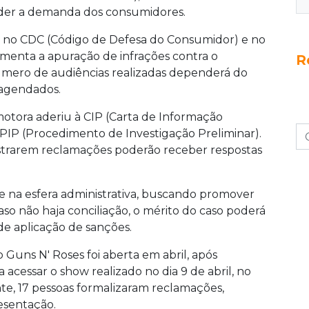
ender a demanda dos consumidores.
s no CDC (Código de Defesa do Consumidor) e no
amenta a apuração de infrações contra o
R
mero de audiências realizadas dependerá do
 agendados.
otora aderiu à CIP (Carta de Informação
 PIP (Procedimento de Investigação Preliminar).
strarem reclamações poderão receber respostas
e na esfera administrativa, buscando promover
o não haja conciliação, o mérito do caso poderá
 de aplicação de sanções.
 Guns N' Roses foi aberta em abril, após
acessar o show realizado no dia 9 de abril, no
e, 17 pessoas formalizaram reclamações,
esentação.