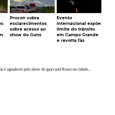
Procon cobra
Evento
ós
esclarecimentos
internacional expõe
sobre acesso ao
limite do trânsito
em
show do Guns
em Campo Grande
e revolta fãs