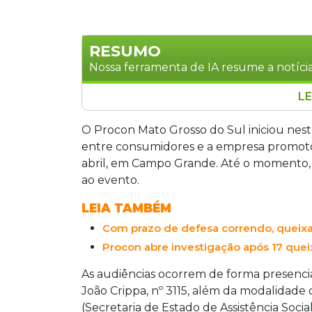
RESUMO
Nossa ferramenta de IA resume a notícia
LE
O Procon de Mato Grosso do Sul inicio
show da banda Guns N' Roses após 23
O Procon Mato Grosso do Sul iniciou nesta
realizado em abril em Campo Grande, f
entre consumidores e a empresa promoto
congestionamentos de até sete horas e
abril, em Campo Grande. Até o momento, 
forma presencial e on-line, sob as no
ao evento.
não haja acordo entre as partes, a emp
LEIA TAMBÉM
multas.
Com prazo de defesa correndo, queix
Procon abre investigação após 17 qu
As audiências ocorrem de forma presenci
João Crippa, nº 3115, além da modalidade 
(Secretaria de Estado de Assistência Soci