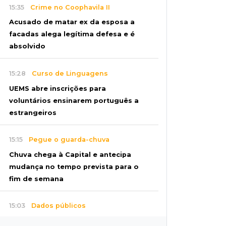
15:35
Crime no Coophavila II
Acusado de matar ex da esposa a
facadas alega legítima defesa e é
absolvido
15:28
Curso de Linguagens
UEMS abre inscrições para
voluntários ensinarem português a
estrangeiros
15:15
Pegue o guarda-chuva
Chuva chega à Capital e antecipa
mudança no tempo prevista para o
fim de semana
15:03
Dados públicos
Fábio Trad declara R$ 3,67 milhões