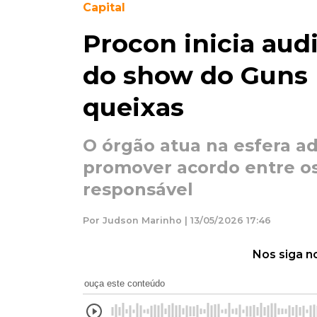
Capital
Procon inicia aud
do show do Guns 
queixas
O órgão atua na esfera ad
promover acordo entre o
responsável
Por Judson Marinho | 13/05/2026 17:46
Nos siga n
ouça este conteúdo