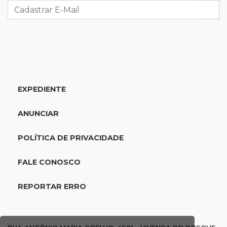
compra de carro
07:19
Movimento
Enquanto mães comem fora, churrasco faz
açougues bombarem para o Dia dos Pais
EXPEDIENTE
07:16
Cidades
MS muda regra da conservação e só pagará
ANUNCIAR
empresas por rodovias sem buracos
POLÍTICA DE PRIVACIDADE
07:10
Agendão
Sábado é dia de Feira das Esposas, Festival
FALE CONOSCO
do Sobá e Parada Nerd
REPORTAR ERRO
07:07
Previsão do tempo
Sábado será de calor intenso e alerta de
vendaval em Mato Grosso do Sul