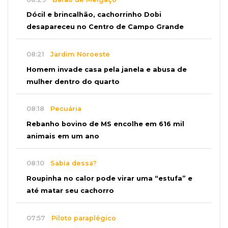
Dócil e brincalhão, cachorrinho Dobi
desapareceu no Centro de Campo Grande
08:21
Jardim Noroeste
Homem invade casa pela janela e abusa de
mulher dentro do quarto
08:18
Pecuária
Rebanho bovino de MS encolhe em 616 mil
animais em um ano
08:10
Sabia dessa?
Roupinha no calor pode virar uma “estufa” e
até matar seu cachorro
07:57
Piloto paraplégico