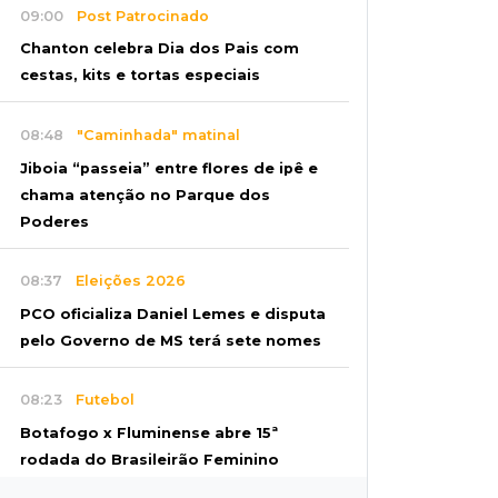
09:00
Post Patrocinado
Chanton celebra Dia dos Pais com
cestas, kits e tortas especiais
08:48
"Caminhada" matinal
Jiboia “passeia” entre flores de ipê e
chama atenção no Parque dos
Poderes
08:37
Eleições 2026
PCO oficializa Daniel Lemes e disputa
pelo Governo de MS terá sete nomes
08:23
Futebol
Botafogo x Fluminense abre 15ª
rodada do Brasileirão Feminino