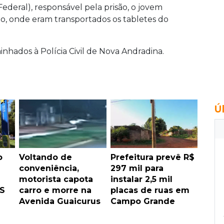
ederal), responsável pela prisão, o jovem
o, onde eram transportados os tabletes do
nhados à Polícia Civil de Nova Andradina.
Ú
o
Voltando de
Prefeitura prevê R$
conveniência,
297 mil para
motorista capota
instalar 2,5 mil
S
carro e morre na
placas de ruas em
Avenida Guaicurus
Campo Grande