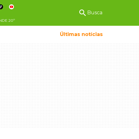
search
Busca
NDE
20º
Últimas notícias