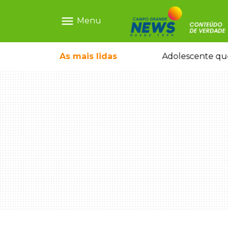
menu
Menu
pode ganhar dia oficial em MS
As mais
lidas
Adolescente que