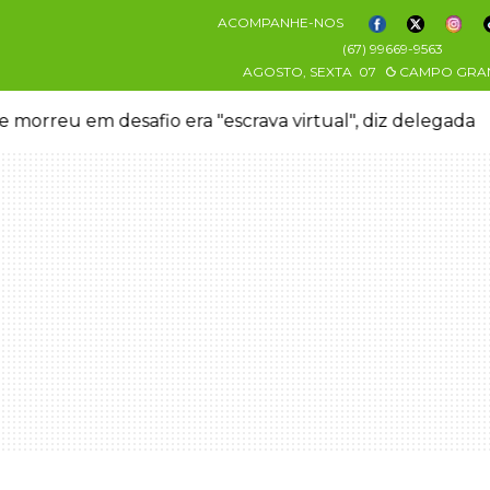
ACOMPANHE-NOS
(67) 99669-9563
AGOSTO, SEXTA
07
CAMPO GRA
 morreu em desafio era "escrava virtual", diz delegada