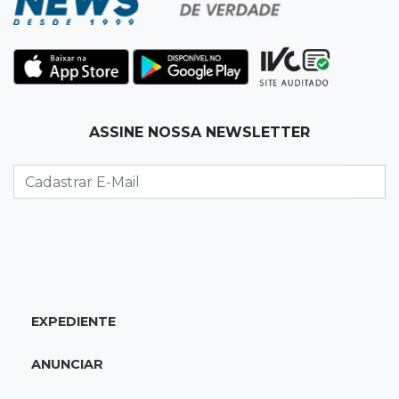
13:00
Artigos
O crescimento descontrolado das big techs
12:55
Ventania
ASSINE NOSSA NEWSLETTER
Árvore cai, bloqueia avenida e deixa comércio
sem energia em Campo Grande
12:34
"Foi mal"
Mulher em situação de rua coloca fogo em
terreno e causa incêndio no Santo Amaro
12:10
Direito
EXPEDIENTE
Inteligência Artificial avança na advocacia e
encurta tarefas administrativas
ANUNCIAR
12:08
Decisão judicial