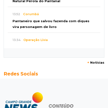
Natural Pérola do Pantanal
13:52
Corumbá
Pantaneiro que salvou fazenda com diques
vira personagem de livro
13:34
Operação Lívia
Discord é investigado por falha na proteção
de menores após morte de adolescente
+
Notícias
13:33
Produção artesanal
Redes Sociais
MS chega a 25 cachaças registradas e amplia
número de produtores em 67%
13:12
Fraude eletrônica
Idoso tem R$ 39,7 mil retirados da conta em
três transferências misteriosas