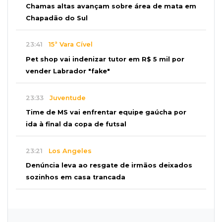
Chamas altas avançam sobre área de mata em
Chapadão do Sul
23:41
15ª Vara Cível
Pet shop vai indenizar tutor em R$ 5 mil por
vender Labrador "fake"
23:33
Juventude
Time de MS vai enfrentar equipe gaúcha por
ida à final da copa de futsal
23:21
Los Angeles
Denúncia leva ao resgate de irmãos deixados
sozinhos em casa trancada
23:17
Clima
Defesa Civil recomenda atenção em MS com