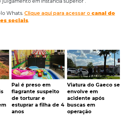
julgamento em instância superior .
elo Whats.
Clique aqui para acessar o
canal do
es sociais
.
Pai é preso em
Viatura do Gaeco se
is
flagrante suspeito
envolve em
de torturar e
acidente após
gem
estuprar a filha de 4
buscas em
anos
operação