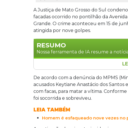
A Justiça de Mato Grosso do Sul conden
facadas ocorrido no pontilhão da Avenid
Grande. O crime aconteceu em 15 de junho
atingida por nove golpes.
RESUMO
Nossa ferramenta de IA resume a notícia
LE
Washington Gouvea de Paula foi conden
regime fechado por tentativa de homi
De acordo com a denúncia do MPMS (Minis
em 15 de junho de 2025, quando a víti
acusados Keytiane Anastácio dos Santos 
da Avenida Salgado Filho. A motivação 
com facas, para matar a vítima. Conforme 
Keytiane Anastácio dos Santos recorr
foi socorrida e sobreviveu.
instância superior.
LEIA TAMBÉM
Homem é esfaqueado nove vezes no po