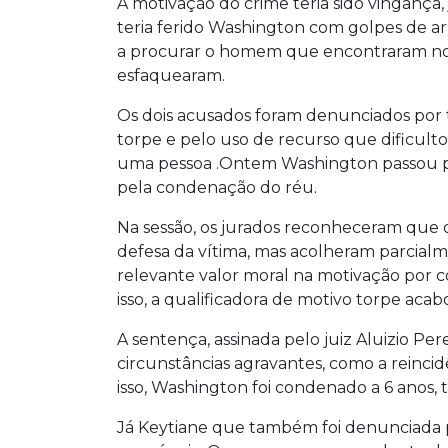
A motivação do crime teria sido vingança, 
teria ferido Washington com golpes de a
a procurar o homem que encontraram no l
esfaquearam.
Os dois acusados foram denunciados por t
torpe e pelo uso de recurso que dificultou
uma pessoa .Ontem Washington passou p
pela condenação do réu.
Na sessão, os jurados reconheceram que o
defesa da vítima, mas acolheram parcial
relevante valor moral na motivação por c
isso, a qualificadora de motivo torpe acab
A sentença, assinada pelo juiz Aluizio P
circunstâncias agravantes, como a reinci
isso, Washington foi condenado a 6 anos, 
Já Keytiane que também foi denunciada p