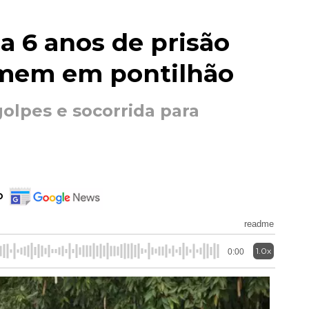
a 6 anos de prisão
omem em pontilhão
golpes e socorrida para
o
readme
1.0x
0:00