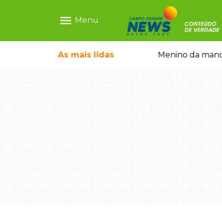
menu
Menu
ntre crianças brasileiras
As mais
lidas
Menino da mandi