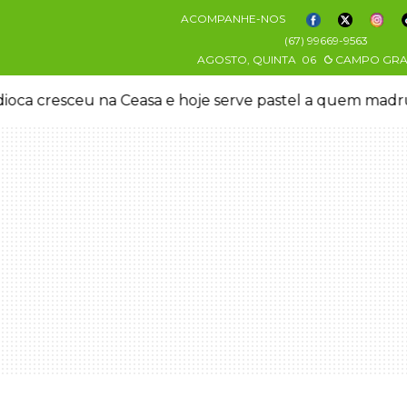
ACOMPANHE-NOS
(67) 99669-9563
AGOSTO, QUINTA
06
CAMPO GR
oca cresceu na Ceasa e hoje serve pastel a quem mad