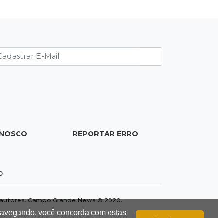
Empresário investigado em 2023
volta a ser alvo por R$ 100 milhões
em contratos
12:26
Clima
Defesa Civil descarta cenário
extremo com chegada de ciclone
12:12
Natureza
Ovos de arara-azul marcam início da
ONOSCO
REPORTAR ERRO
temporada reprodutiva no Pantanal
12:06
Aquidauana
0
Após apagão, comerciantes
contabilizam prejuízos e buscam
ressarcimento
dos autores. Campo Grande News © 2020.
 navegando, você concorda com estas