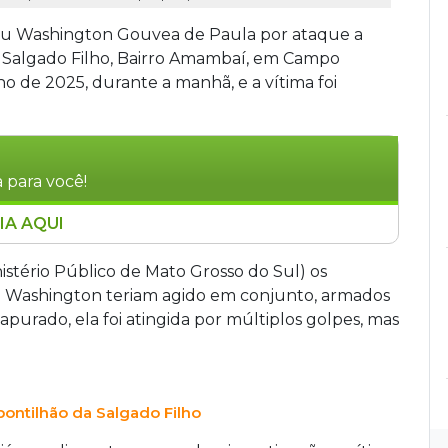
ou Washington Gouvea de Paula por ataque a
a Salgado Filho, Bairro Amambaí, em Campo
 de 2025, durante a manhã, e a vítima foi
 para você!
IA AQUI
ado a 6 anos, 3 meses e 25 dias de prisão em
cídio em Campo Grande (MS). O crime ocorreu
tério Público de Mato Grosso do Sul) os
ma foi atacada com nove facadas no pontilhão
e Washington teriam agido em conjunto, armados
foi vingança por uma briga anterior. A corré
apurado, ela foi atingida por múltiplos golpes, mas
eu da pronúncia e aguarda julgamento em
ntilhão da Salgado Filho