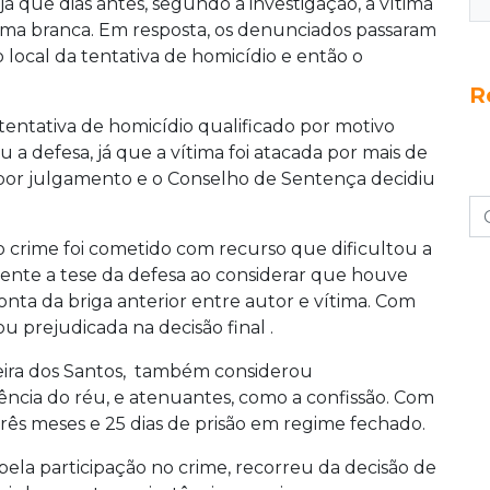
já que dias antes, segundo a investigação, a vítima
rma branca. Em resposta, os denunciados passaram
ocal da tentativa de homicídio e então o
R
entativa de homicídio qualificado por motivo
 a defesa, já que a vítima foi atacada por mais de
or julgamento e o Conselho de Sentença decidiu
 crime foi cometido com recurso que dificultou a
mente a tese da defesa ao considerar que houve
onta da briga anterior entre autor e vítima. Com
ou prejudicada na decisão final .
ereira dos Santos, também considerou
dência do réu, e atenuantes, como a confissão. Com
três meses e 25 dias de prisão em regime fechado.
ela participação no crime, recorreu da decisão de