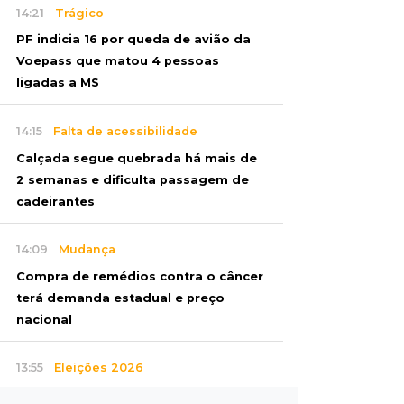
14:21
Trágico
PF indicia 16 por queda de avião da
Voepass que matou 4 pessoas
ligadas a MS
14:15
Falta de acessibilidade
Calçada segue quebrada há mais de
2 semanas e dificulta passagem de
cadeirantes
14:09
Mudança
Compra de remédios contra o câncer
terá demanda estadual e preço
nacional
13:55
Eleições 2026
Conheça os nove candidatos ao