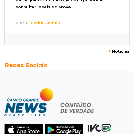
consultar locais de prova
20:29
Pedro Gomes
Jovem morre baleado e suspeita envolve
disputa entre facções rivais
+
Notícias
20:01
Futebol feminino
Redes Sociais
Pantanal treina em Goiânia antes de jogo que
vale acesso inédito à Série A2
19:44
Campeonato Brasileiro
Remo busca empate com Atlético-MG e segue
na zona de rebaixamento
19:27
Caso Ayla
Defesa diz que preso suspeito de sequestro