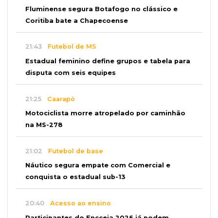
Fluminense segura Botafogo no clássico e
Coritiba bate a Chapecoense
21:43
Futebol de MS
Estadual feminino define grupos e tabela para
disputa com seis equipes
21:25
Caarapó
Motociclista morre atropelado por caminhão
na MS-278
21:02
Futebol de base
Náutico segura empate com Comercial e
conquista o estadual sub-13
20:40
Acesso ao ensino
Participantes do Encceja 2026 já podem