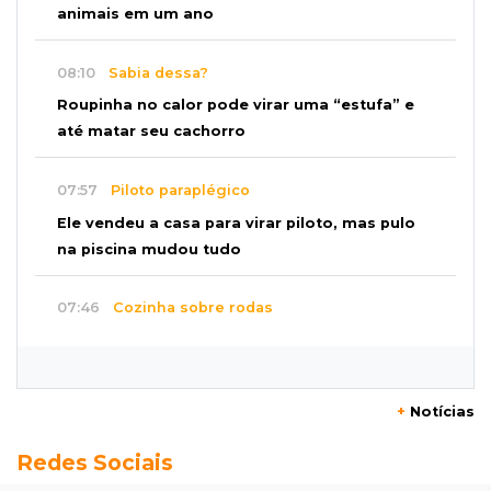
animais em um ano
08:10
Sabia dessa?
Roupinha no calor pode virar uma “estufa” e
até matar seu cachorro
07:57
Piloto paraplégico
Ele vendeu a casa para virar piloto, mas pulo
na piscina mudou tudo
07:46
Cozinha sobre rodas
É só abrir o porta-malas: Fábio assa chipa e
até “chirros” dentro do carro
+
Notícias
07:38
Pergunta do dia
Redes Sociais
Praticar esportes juntos fortalece a relação
entre pai e filho?