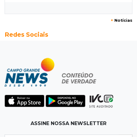
Convenção oficializa Catan como candidato
do Novo ao governo de MS
+
Notícias
20:41
Sorte
Redes Sociais
Veja as dezenas de hoje na Dupla Sena,
Lotomania, Super Sete e mais
20:20
Aviso inusitado
Com 11 gatos, morador pede fim do abandono
dos pets em frente de casa
20:03
Justiça
Ex-PM deixa prisão para tratamento médico 5
meses após ser capturado
19:41
Feminicídio
ASSINE NOSSA NEWSLETTER
Júri condena a 25 anos homem que atropelou