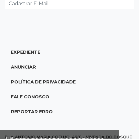
esposa em frente aos filhos
19:20
Selic
Banco Central reduz juros para 14% ao ano em
4º corte consecutivo
EXPEDIENTE
19:05
Pregão
Dólar comercial fecha cotado a R$ 5,12 com
ANUNCIAR
atenção ao cenário externo
POLÍTICA DE PRIVACIDADE
18:41
Ideb
Ensino Médio melhora nas maiores cidades do
FALE CONOSCO
Estado, mas aprendizagem recua
REPORTAR ERRO
18:24
Balanço
Boletim mostra que julho teve chuva irregular
e déficit em grande parte de MS
RUA ANTÔNIO MARIA COELHO, 4681 - VIVENDA DO BOSQUE