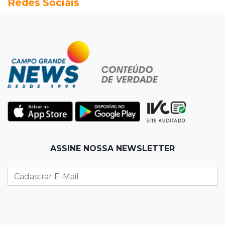
Redes Sociais
Seleções em MS têm salários de até R$ 8,2 mil;
veja oportunidades
19:50
Jardim Itatiaia
Vigia é amarrado durante roubo de carro e
dois caminhões em pátio
19:35
Bragança Paulista
Corinthians vence Bragantino por 2 a 0 e sobe
para 7º no Brasileirão
19:12
Na Vila Belmiro
ASSINE NOSSA NEWSLETTER
Athletico vence Santos por 2 a 0 e mantém 3º
lugar no Brasileirão
18:51
Oportunidades
UEMS está com seleções para professores