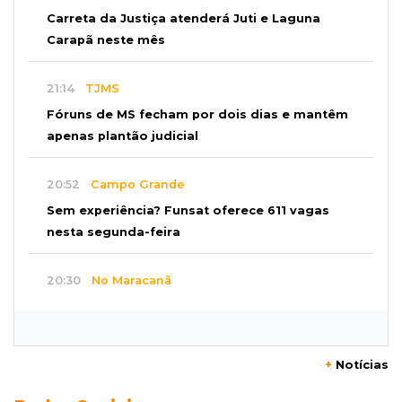
Carreta da Justiça atenderá Juti e Laguna
Carapã neste mês
21:14
TJMS
Fóruns de MS fecham por dois dias e mantêm
apenas plantão judicial
20:52
Campo Grande
Sem experiência? Funsat oferece 611 vagas
nesta segunda-feira
20:30
No Maracanã
Flamengo vence Vitória por 2 a 0 e encurta
distância para o líder
+
Notícias
20:13
Empregos